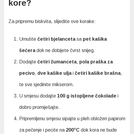
kore?
Za pripremu biskvita, slijedite ove korake:
Umutite
četiri bjelanceta
sa
pet kašika
šećera
dok ne dobijete čvrst snijeg.
Dodajte
četiri žumanceta
,
pola praška za
pecivo
,
dve kašike ulja
i
četiri kašike brašna
,
te sve sjedinite mikserom.
U smjesu dodajte
100 g istopljene čokolade
i
dobro promiješajte.
Pripremljenu smjesu sipajte u pleh obložen papirom
za pečenje i pecite na
200°C
dok kora ne bude