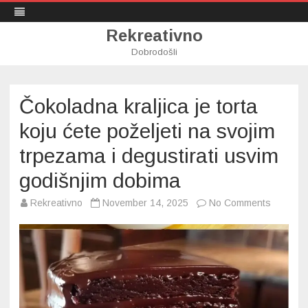
Rekreativno
Dobrodošli
Skip
to
content
Čokoladna kraljica je torta
koju ćete poželjeti na svojim
trpezama i degustirati usvim
godišnjim dobima
on
Rekreativno
November 14, 2025
No Comments
Čokolad
kraljica
je
torta
koju
ćete
poželjeti
na
svojim
trpezam