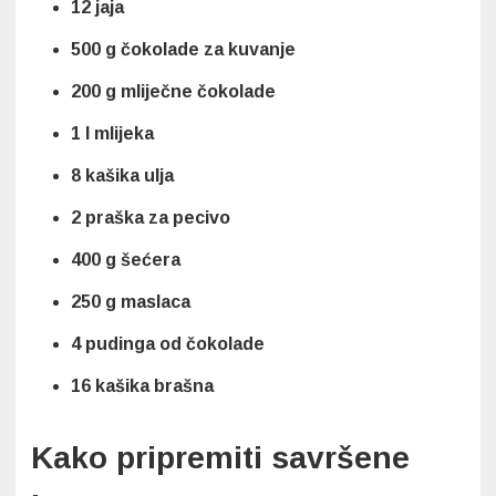
12 jaja
500 g čokolade za kuvanje
200 g mliječne čokolade
1 l mlijeka
8 kašika ulja
2 praška za pecivo
400 g šećera
250 g maslaca
4 pudinga od čokolade
16 kašika brašna
Kako pripremiti savršene