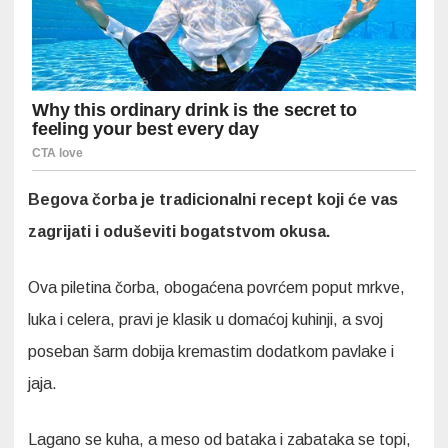
Begova čorba je tradicionalni recept koji će vas
zagrijati i oduševiti bogatstvom okusa.
Ova piletina čorba, obogaćena povrćem poput mrkve,
luka i celera, pravi je klasik u domaćoj kuhinji, a svoj
poseban šarm dobija kremastim dodatkom pavlake i
jaja.
Lagano se kuha, a meso od bataka i zabataka se topi,