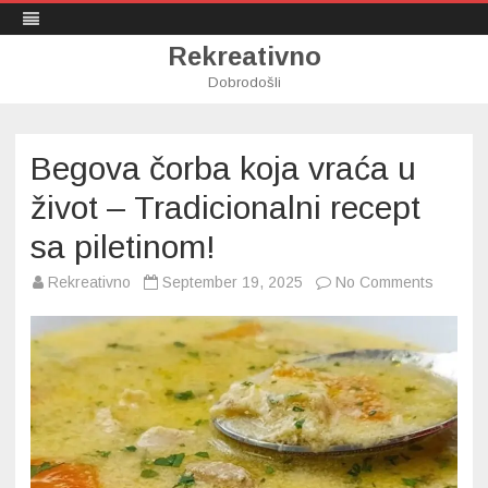
Rekreativno
Dobrodošli
Skip
to
content
Begova čorba koja vraća u
život – Tradicionalni recept
sa piletinom!
on
Rekreativno
September 19, 2025
No Comments
Begova
čorba
koja
vraća
u
život
–
Tradicio
recept
sa
piletino