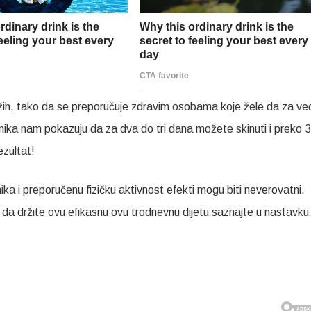
ržih, tako da se preporučuje zdravim osobama koje žele da za v
nika nam pokazuju da za dva do tri dana možete skinuti i preko 3
ezultat!
ika i preporučenu fizičku aktivnost efekti mogu biti neverovatni.
o da držite ovu efikasnu ovu trodnevnu dijetu saznajte u nastavku