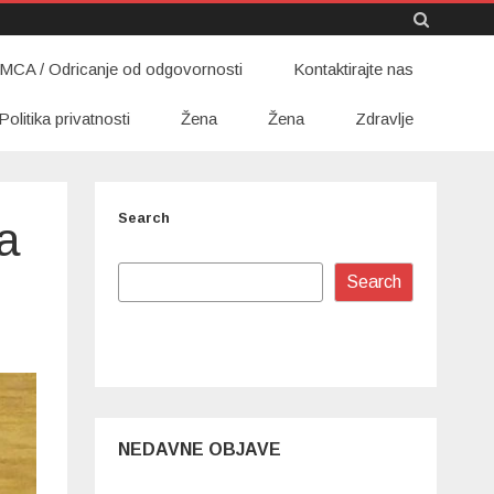
Skip
MCA / Odricanje od odgovornosti
to
Kontaktirajte nas
content
Politika privatnosti
Žena
Žena
Zdravlje
Search
a
Search
NEDAVNE OBJAVE