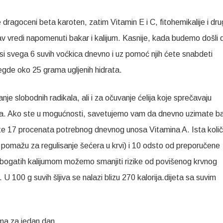
 dragoceni beta karoten, zatim Vitamin E i C, fitohemikalije i dr
av vredi napomenuti bakar i kalijum. Kasnije, kada budemo došli 
si svega 6 suvih voćkica dnevno i uz pomoć njih ćete snabdeti
egde oko 25 grama ugljenih hidrata.
sanje slobodnih radikala, ali i za očuvanje ćelija koje sprečavaju
ća. Ako ste u mogućnosti, savetujemo vam da dnevno uzimate b
nosite 17 procenata potrebnog dnevnog unosa Vitamina A. Ista količ
m pomažu za regulisanje šećera u krvi) i 10 odsto od preporučene
 bogatih kalijumom možemo smanjiti rizike od povišenog krvnog
. U 100 g suvih šljiva se nalazi blizu 270 kalorija.dijeta sa suvim
ama za jedan dan