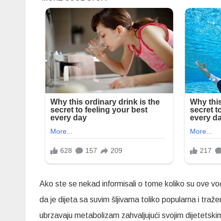
Ako ste se nekad informisali o tome koliko su ove vo
da je dijeta sa suvim šljivama toliko popularna i traž
ubrzavaju metabolizam zahvaljujući svojim dijetetski