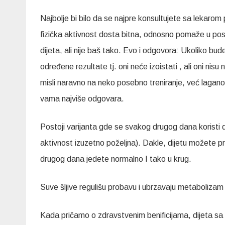
Najbolje bi bilo da se najpre konsultujete sa lekar
fizička aktivnost dosta bitna, odnosno pomaže u postiz
dijeta, ali nije baš tako. Evo i odgovora: Ukoliko bud
određene rezultate tj. oni neće izoistati , ali oni nisu 
misli naravno na neko posebno treniranje, već lagano 
vama najviše odgovara.
Postoji varijanta gde se svakog drugog dana koristi 
aktivnost izuzetno poželjna). Dakle, dijetu možete pro
drugog dana jedete normalno I tako u krug.
Suve šljive regulišu probavu i ubrzavaju metabolizam
Kada pričamo o zdravstvenim benificijama, dijeta sa 