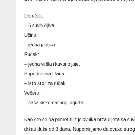
Doručak:
– 6 suvih šljiva
Užina:
– jedna jabuka
Ručak:
– jedna viršla i kuvano jaje.
Popodnevna Užina:
– isto što i za ručak
Večera:
– čaša niskomasnog jogurta
Kao što se da primetiti iz jelovnika brza dijeta sa su
držati duže od 3 dana. Napominjemo da ovako strogu