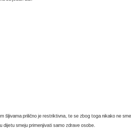
vim šljivama prilično je restriktivna, te se zbog toga nikako ne sm
 dijetu smeju primenjivati samo zdrave osobe.