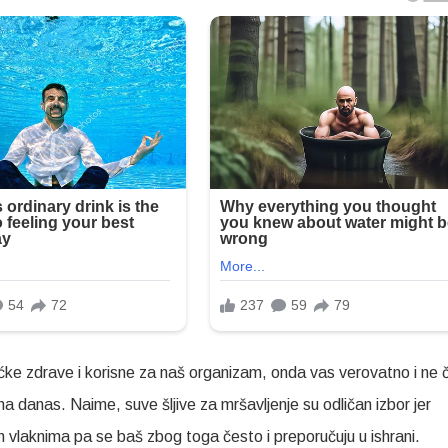
ćke zdrave i korisne za naš organizam, onda vas verovatno i ne 
ena danas. Naime, suve šljive za mršavljenje su odličan izbor jer
m vlaknima pa se baš zbog toga često i preporučuju u ishrani.