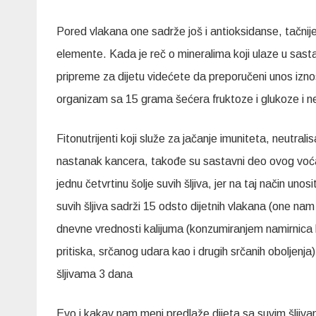
Pored vlakana one sadrže još i antioksidanse, tačnije
elemente. Kada je reč o mineralima koji ulaze u sast
pripreme za dijetu videćete da preporučeni unos izno
organizam sa 15 grama šećera fruktoze i glukoze i n
Fitonutrijenti koji služe za jačanje imuniteta, neutrali
nastanak kancera, takođe su sastavni deo ovog vo
jednu četvrtinu šolje suvih šljiva, jer na taj način u
suvih šljiva sadrži 15 odsto dijetnih vlakana (one na
dnevne vrednosti kalijuma (konzumiranjem namirnica
pritiska, srčanog udara kao i drugih srčanih oboljenja)
šljivama 3 dana
Evo i kakav nam meni predlaže dijeta sa suvim šljiv