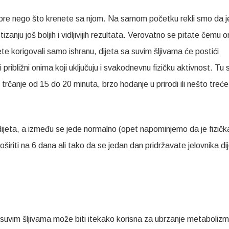
om pre nego što krenete sa njom. Na samom početku rekli smo da j
anju još boljih i vidljivijih rezultata. Verovatno se pitate čemu 
ete korigovali samo ishranu, dijeta sa suvim šljivama će postići
ni približni onima koji uključuju i svakodnevnu fizičku aktivnost. Tu 
trčanje od 15 do 20 minuta, brzo hodanje u prirodi ili nešto treće
dijeta, a između se jede normalno (opet napominjemo da je fizičk
širiti na 6 dana ali tako da se jedan dan pridržavate jelovnika di
suvim šljivama može biti itekako korisna za ubrzanje metabolizm