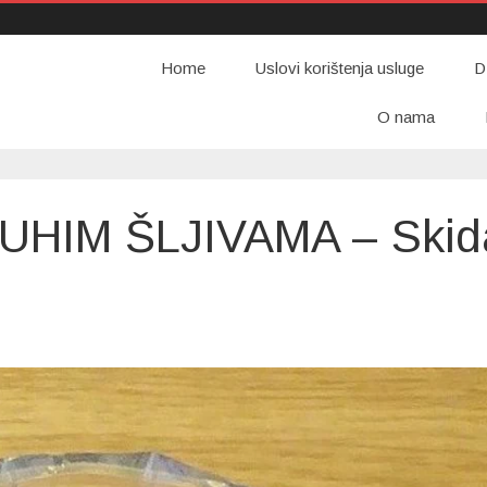
Home
Uslovi korištenja usluge
D
O nama
UHIM ŠLJIVAMA – Skid
TA
M
VAMA