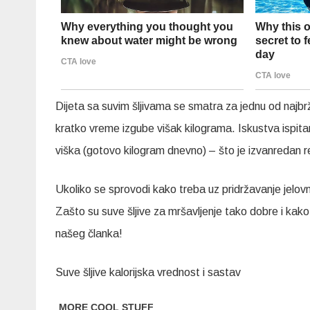
Dijeta sa suvim šljivama se smatra za jednu od najb
kratko vreme izgube višak kilograma. Iskustva ispita
viška (gotovo kilogram dnevno) – što je izvanredan r
Ukoliko se sprovodi kako treba uz pridržavanje jelovn
Zašto su suve šljive za mršavljenje tako dobre i kak
našeg članka!
Suve šljive kalorijska vrednost i sastav