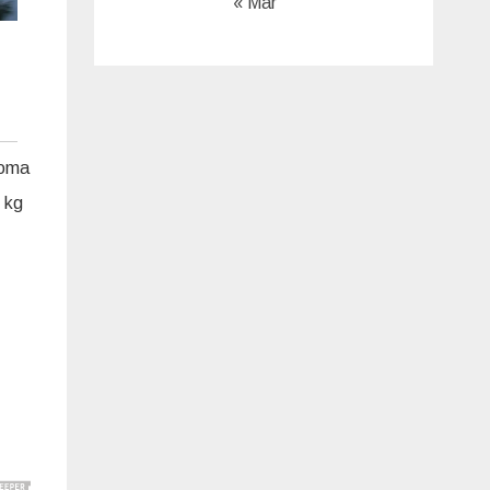
« Mar
eoma
 kg