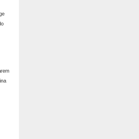
uge
do
arem
ina