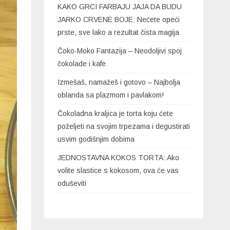
KAKO GRCI FARBAJU JAJA DA BUDU
JARKO CRVENE BOJE: Nećete opeći
prste, sve lako a rezultat čista magija
Čoko-Moko Fantazija – Neodoljivi spoj
čokolade i kafe
Izmešaš, namažeš i gotovo – Najbolja
oblanda sa plazmom i pavlakom!
Čokoladna kraljica je torta koju ćete
poželjeti na svojim trpezama i degustirati
usvim godišnjim dobima
JEDNOSTAVNA KOKOS TORTA: Ako
volite slastice s kokosom, ova će vas
oduševiti