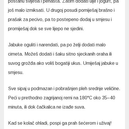
postanu svijetla i penasta. Zatim dodati ulje i jogurt, pa
još malo izmiksati. U drugoj posudi pomiješaj brašno i
prašak za pecivo, pa to postepeno dodaj u smjesu i
promiješaj dok se sve lijepo ne sjedini.
Jabuke oguliti i narendati, pa po želji dodati malo
cimeta. Možeš dodati i šaku sitno sjeckanih oraha ili
suvog grožđa ako voliš bogatiji ukus. Umiješaj jabuke u
smjesu.
Sve sipaj u podmazan i pobrašnjen pleh srednje veličine.
Peći u prethodno zagrijanoj rerni na 180°C oko 35–40
minuta, ili dok čačkalica ne izađe suva.
Kad se kolač ohladi, pospi ga prah šećerom i uživaj!