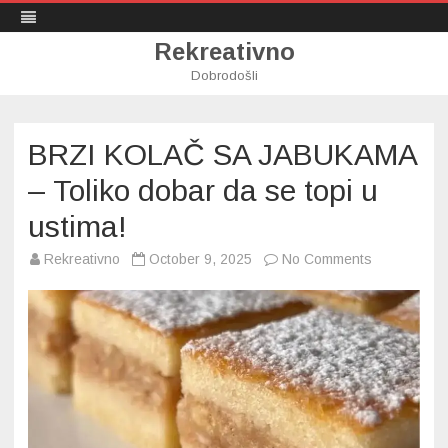
Rekreativno
Dobrodošli
Skip
to
content
BRZI KOLAČ SA JABUKAMA
– Toliko dobar da se topi u
ustima!
on
Rekreativno
October 9, 2025
No Comments
BRZI
KOLAČ
SA
JABUKAMA
–
Toliko
dobar
da
se
topi
u
ustima!