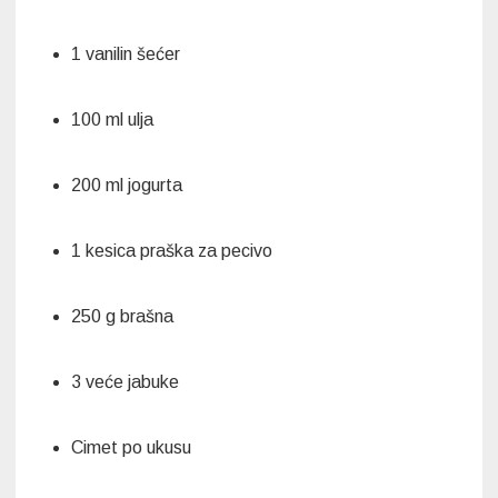
1 vanilin šećer
100 ml ulja
200 ml jogurta
1 kesica praška za pecivo
250 g brašna
3 veće jabuke
Cimet po ukusu