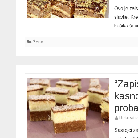
Ovo je zais
slavlje. K
kašika šec
Žena
“Zapi
kasno
proba
Rekreati
Sastojci z