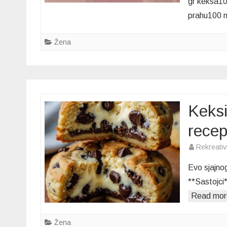
gr keksa10
prahu100 
Žena
Keksi
recep
Rekreati
Evo sjajnog
**Sastojci
Read mor
Žena