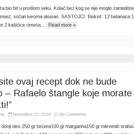
Vaša
ta bio hit u prošlom veku. Kolač bez kog se nije moglo zamislitin
potraga
remast, sočan iveoma ukusan. SASTOJCI: Biskvit: 12 belanaca 
za
er 2 kašičice cimeta…
Read more »
savršenim
receptom
je
završena
–
Boem
kocke
koje
site ovaj recept dok ne bude
će
 – Rafaelo štangle koje morate
vas
očarati…
ti!”
on
vno
November 22, 2024
No Comments
“Zapisite
a donji deo:250 gr šećera100 gr margarina150 gr mlevenih orah
ovaj