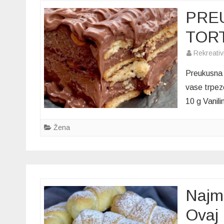
PRE
TORTA
Rekreati
Preukusna 
vase trpez
10 g Vanil
Žena
Najme
Ovaj 