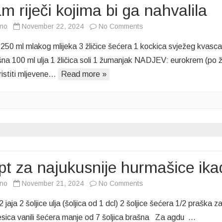
 riječi kojima bi ga nahvalila
on
vno
November 22, 2024
No Comments
Najmekše
50 ml mlakog mlijeka 3 žličice šećera 1 kockica svježeg kvasc
kiflice
šna 100 ml ulja 1 žličica soli 1 žumanjak NADJEV: eurokrem (po že
koje
istiti mljevene…
Read more »
uvijek
uspiju:
Ovaj
recept
koristim
godinama
i
nemam
t za najukusnije hurmašice ika
riječi
on
vno
November 21, 2024
No Comments
kojima
Recept
bi
 jaja 2 šoljice ulja (šoljica od 1 dcl) 2 šoljice šećera 1/2 praška z
za
ga
esica vanili šećera manje od 7 šoljica brašna Za agdu …
najukusnije