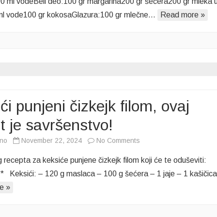
0 ml vodeBeli deo:100 gr margarina200 gr šećera200 gr mleka 
recept
ml vode100 gr kokosaGlazura:100 gr mlečne…
Read more »
dok
ne
bude
kasno
–
Rafaelo
štangle
koje
ći punjeni čizkejk filom, ovaj
morate
t je savršenstvo!
probati!”
on
vno
November 22, 2024
No Comments
Keksići
 recepta za keksiće punjene čizkejk filom koji će te oduševiti:
punjeni
** Keksići: – 120 g maslaca – 100 g šećera – 1 jaje – 1 kašiči
čizkejk
e »
filom,
ovaj
recept