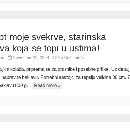
je
savršenstvo!
t moje svekrve, starinska
va koja se topi u ustima!
on
vno
November 22, 2024
No Comments
Recept
ljica kolača, priprema se za praznike i posebne prilike. Uz detal
moje
 napravite baklavu. Potrebni sastojci za tepsiju veličine 38 cm. 
svekrve,
 baklavu 800 g…
Read more »
starinska
baklava
koja
se
topi
u
ustima!