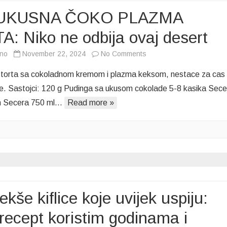
UKUSNA ČOKO PLAZMA
: Niko ne odbija ovaj desert
on
vno
November 22, 2024
No Comments
PREUKUSNA
torta sa cokoladnom kremom i plazma keksom, nestace za cas
ČOKO
e. Sastojci: 120 g Pudinga sa ukusom cokolade 5-8 kasika Sece
PLAZMA
in Secera 750 ml…
Read more »
TORTA:
Niko
ne
odbija
ovaj
desert
kše kiflice koje uvijek uspiju:
recept koristim godinama i