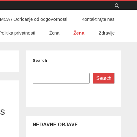
Skip
MCA / Odricanje od odgovornosti
to
Kontaktirajte nas
content
Politika privatnosti
Žena
Žena
Zdravlje
Search
Search
m
as
NEDAVNE OBJAVE