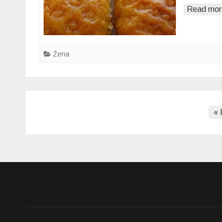
Read mor
Žena
Posts
« 
pagination