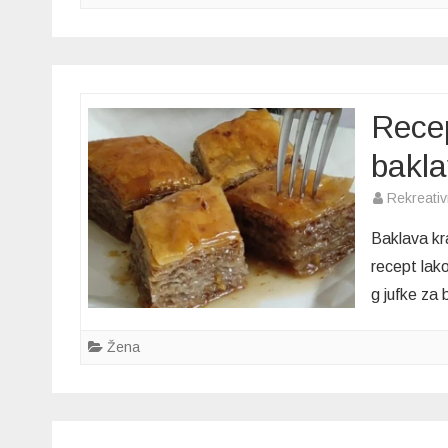
Recep
bakla
Rekreati
Baklava kra
recept lako
g jufke za
Žena