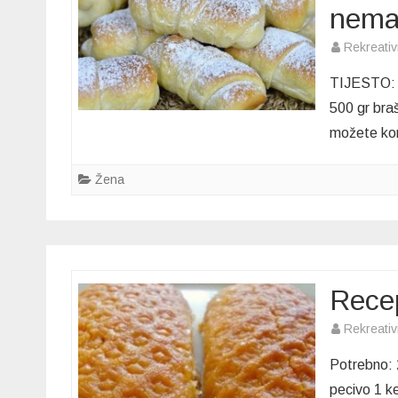
nemam
Rekreati
TIJESTO: 2
500 gr bra
možete kor
Žena
Recep
Rekreati
Potrebno: 2
pecivo 1 k