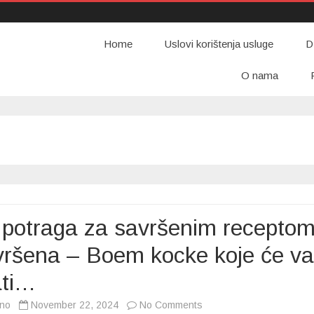
Home
Uslovi korištenja usluge
D
O nama
 potraga za savršenim recepto
vršena – Boem kocke koje će v
ati…
on
vno
November 22, 2024
No Comments