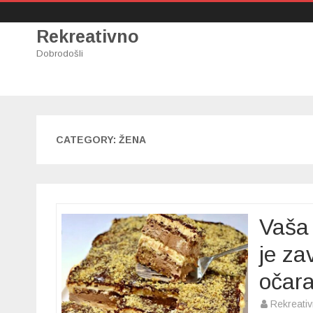
Rekreativno
Dobrodošli
CATEGORY:
ŽENA
Vaša
je za
očar
Rekreati