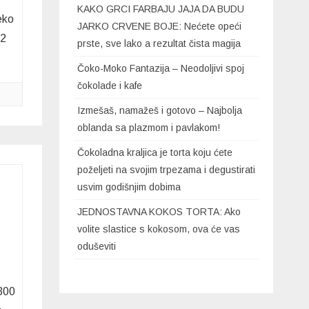
KAKO GRCI FARBAJU JAJA DA BUDU
eko
JARKO CRVENE BOJE: Nećete opeći
12
prste, sve lako a rezultat čista magija
Čoko-Moko Fantazija – Neodoljivi spoj
čokolade i kafe
Izmešaš, namažeš i gotovo – Najbolja
oblanda sa plazmom i pavlakom!
Čokoladna kraljica je torta koju ćete
poželjeti na svojim trpezama i degustirati
usvim godišnjim dobima
JEDNOSTAVNA KOKOS TORTA: Ako
volite slastice s kokosom, ova će vas
oduševiti
a300