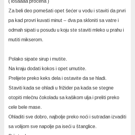
( lošaaaa procena )
Za beli deo pomešati opet šećer u vodu i staviti da prvri
pa kad provri kuvati minut – dva pa skloniti sa vatre i
odmah sipati u posudu u koju ste staviti mleko u prahu i
mutiti mikserom.
Polako sipate sirup i mutite.
Na kraju dodati kokos i opet umutite.
Prelijete preko keks dela i ostavite da se hladi.
Staviti kada se ohladi u frižider pa kada se stegne
otopiti mlečnu čokoladu sa kašikom ulja i preliti preko
cele bele mase.
Ohladiti sve dobro, najbolje preko noći i sutradan izvaditi
sa volijom sve napolje pa iseći u štanglice.