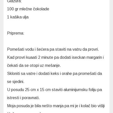
Glazura:
100 gr mlečne čokolade
1 kašika ulja
Priprema:
Pomešati vodu i šećera pa staviti na vatru da provri.
Kad provri kuaati 2 minute pa dodati iseckan margarin i
čekati da se otopi uz mešanje.
Skloniti sa vatre i dodati keks i orahe pa promešati da
se sjedini.
U posudu 25 cm x 15 cm staviti aluminijumsku foliju pa
istresti i poravnati.
Moja posuda je bila nešto manja pa mi je i kolač bio višlji