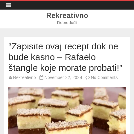
Rekreativno
Dobrodošli
Skip
to
content
“Zapisite ovaj recept dok ne
bude kasno – Rafaelo
štangle koje morate probati!”
on
Rekreativno
November 22, 2024
No Comments
“Zapisit
ovaj
recept
dok
ne
bude
kasno
–
Rafaelo
štangle
koje
morate
probati!”