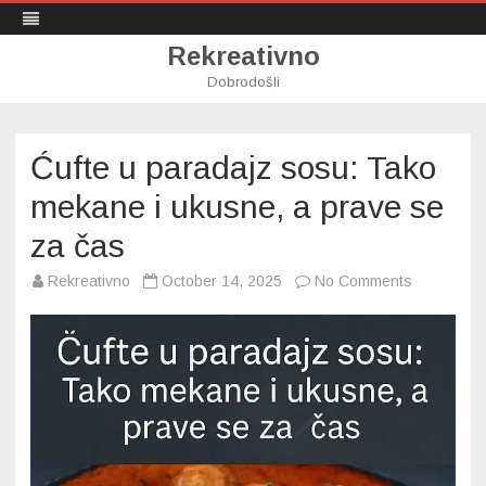
Rekreativno
Dobrodošli
Skip
to
content
Ćufte u paradajz sosu: Tako
mekane i ukusne, a prave se
za čas
on
Rekreativno
October 14, 2025
No Comments
Ćufte
u
paradajz
sosu:
Tako
mekane
i
ukusne,
a
prave
se
za
čas