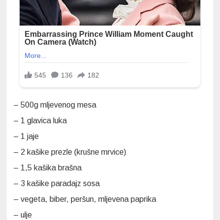
– 500g mljevenog mesa
– 1 glavica luka
– 1 jaje
– 2 kašike prezle (krušne mrvice)
– 1,5 kašika brašna
– 3 kašike paradajz sosa
– vegeta, biber, peršun, mljevena paprika
– ulje