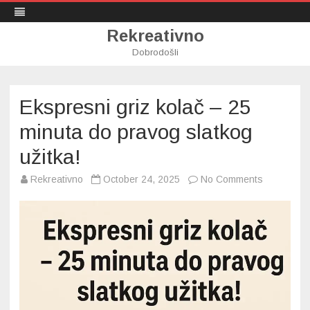
Rekreativno
Dobrodošli
Skip
to
content
Ekspresni griz kolač – 25
minuta do pravog slatkog
užitka!
on
Rekreativno
October 24, 2025
No Comments
Ekspresni
griz
kolač
–
25
minuta
do
pravog
slatkog
užitka!