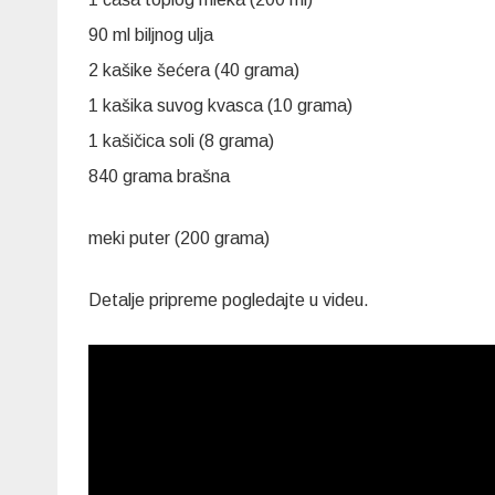
90 ml biljnog ulja
2 kašike šećera (40 grama)
1 kašika suvog kvasca (10 grama)
1 kašičica soli (8 grama)
840 grama brašna
meki puter (200 grama)
Detalje pripreme pogledajte u videu.