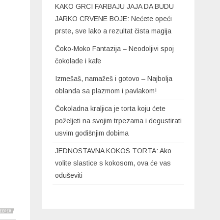
KAKO GRCI FARBAJU JAJA DA BUDU
JARKO CRVENE BOJE: Nećete opeći
prste, sve lako a rezultat čista magija
Čoko-Moko Fantazija – Neodoljivi spoj
čokolade i kafe
Izmešaš, namažeš i gotovo – Najbolja
oblanda sa plazmom i pavlakom!
Čokoladna kraljica je torta koju ćete
poželjeti na svojim trpezama i degustirati
usvim godišnjim dobima
JEDNOSTAVNA KOKOS TORTA: Ako
volite slastice s kokosom, ova će vas
oduševiti