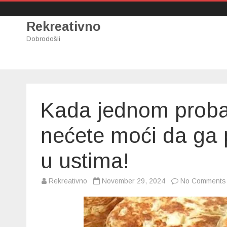
Rekreativno
Dobrodošli
Kada jednom probat
nećete moći da ga p
u ustima!
Rekreativno
November 29, 2024
No Comments