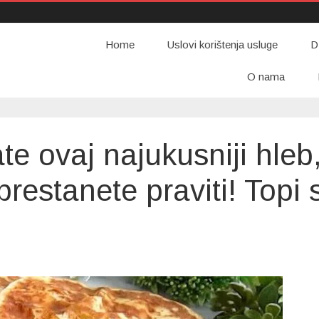
Home
Uslovi korištenja usluge
D
O nama
e ovaj najukusniji hleb
restanete praviti! Topi 
on
Kada
jednom
probate
ovaj
najukusniji
hleb,