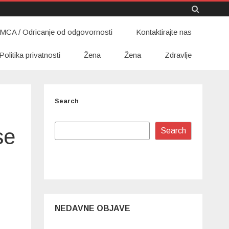
Skip
MCA / Odricanje od odgovornosti
to
Kontaktirajte nas
content
Politika privatnosti
Žena
Žena
Zdravlje
Search
,
se
Search
NEDAVNE OBJAVE