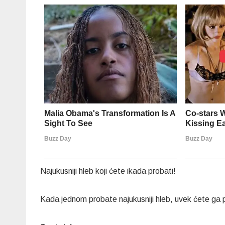
Najukusniji hleb koji ćete ikada probati!
Kada jednom probate najukusniji hleb, uvek ćete ga pr