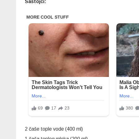
Sastojci:
2 čaše tople vode (400 ml)
1 čaša toplog mleka (200 ml)