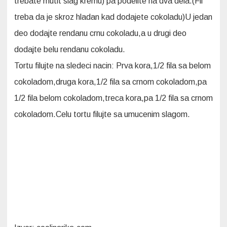
trebate mutit slag kremu) pa podelite na dva dela.(Fil
treba da je skroz hladan kad dodajete cokoladu)U jedan
deo dodajte rendanu crnu cokoladu,a u drugi deo
dodajte belu rendanu cokoladu.
Tortu filujte na sledeci nacin: Prva kora,1/2 fila sa belom
cokoladom,druga kora,1/2 fila sa crnom cokoladom,pa
1/2 fila belom cokoladom,treca kora,pa 1/2 fila sa crnom
cokoladom.Celu tortu filujte sa umucenim slagom.