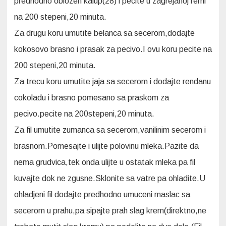
predhodno oblozen kalup(28) i pecite u zagrejanoj rerni
na 200 stepeni,20 minuta.
Za drugu koru umutite belanca sa secerom,dodajte
kokosovo brasno i prasak za pecivo.I ovu koru pecite na
200 stepeni,20 minuta.
Za trecu koru umutite jaja sa secerom i dodajte rendanu
cokoladu i brasno pomesano sa praskom za
pecivo.pecite na 200stepeni,20 minuta.
Za fil umutite zumanca sa secerom,vanilinim secerom i
brasnom.Pomesajte i ulijte polovinu mleka.Pazite da
nema grudvica,tek onda ulijte u ostatak mleka pa fil
kuvajte dok ne zgusne.Sklonite sa vatre pa ohladite.U
ohladjeni fil dodajte predhodno umuceni maslac sa
secerom u prahu,pa sipajte prah slag krem(direktno,ne