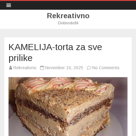
Rekreativno
Dobrodošli
Skip
to
content
KAMELIJA-torta za sve
prilike
on
Rekreativno
November 10, 2025
No Comments
KAMELIJ
torta
za
sve
prilike