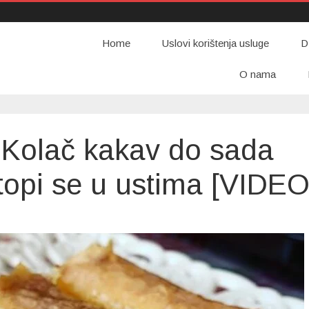
Home
Uslovi korištenja usluge
D
O nama
olač kakav do sada
 topi se u ustima [VIDEO
on
KOKOS
BAKLAVA:
Kolač
kakav
do
sada
sada
niste
probali,
topi