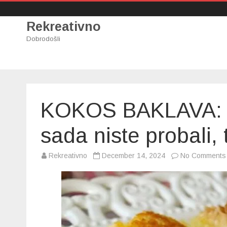
Rekreativno
Dobrodošli
KOKOS BAKLAVA: K
sada niste probali,
Rekreativno
December 14, 2024
No Comments