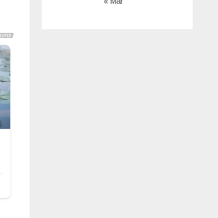
« Mar