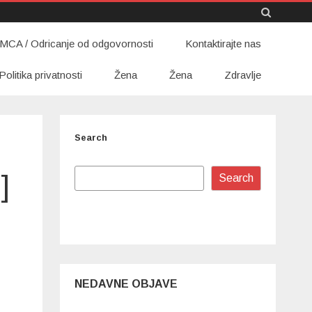
Skip
MCA / Odricanje od odgovornosti
to
Kontaktirajte nas
content
Politika privatnosti
Žena
Žena
Zdravlje
Search
]
Search
NEDAVNE OBJAVE