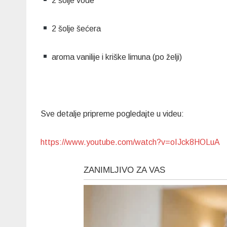
2 šolje vode
2 šolje šećera
aroma vanilije i kriške limuna (po želji)
Sve detalje pripreme pogledajte u videu:
https://www.youtube.com/watch?v=oIJck8HOLuA