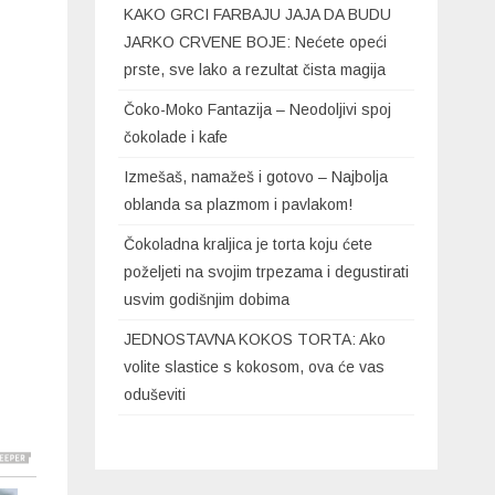
KAKO GRCI FARBAJU JAJA DA BUDU
JARKO CRVENE BOJE: Nećete opeći
prste, sve lako a rezultat čista magija
Čoko-Moko Fantazija – Neodoljivi spoj
čokolade i kafe
Izmešaš, namažeš i gotovo – Najbolja
oblanda sa plazmom i pavlakom!
Čokoladna kraljica je torta koju ćete
poželjeti na svojim trpezama i degustirati
usvim godišnjim dobima
JEDNOSTAVNA KOKOS TORTA: Ako
volite slastice s kokosom, ova će vas
oduševiti