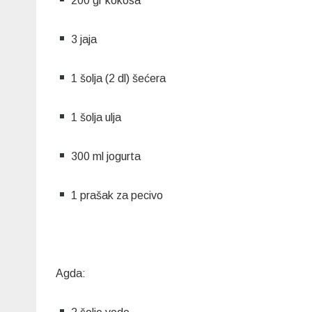
200 gr kokosa
3 jaja
1 šolja (2 dl) šećera
1 šolja ulja
300 ml jogurta
1 prašak za pecivo
Agda: