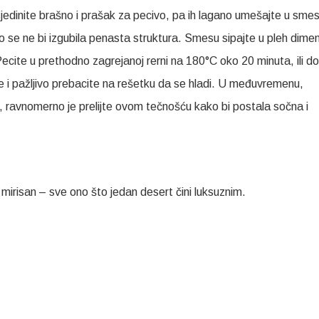
, sjedinite brašno i prašak za pecivo, pa ih lagano umešajte u sme
o se ne bi izgubila penasta struktura. Smesu sipajte u pleh dimen
ite u prethodno zagrejanoj rerni na 180°C oko 20 minuta, ili d
ne i pažljivo prebacite na rešetku da se hladi. U međuvremenu,
a, ravnomerno je prelijte ovom tečnošću kako bi postala sočna i
mirisan – sve ono što jedan desert čini luksuznim.