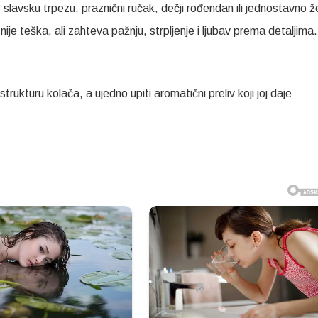
 slavsku trpezu, praznični ručak, dečji rođendan ili jednostavno že
e teška, ali zahteva pažnju, strpljenje i ljubav prema detaljima.
rukturu kolača, a ujedno upiti aromatični preliv koji joj daje