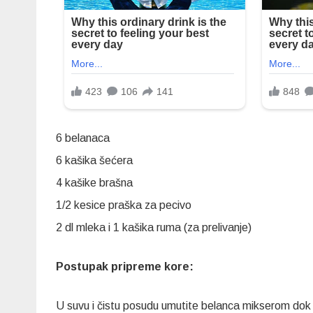
6 belanaca
6 kašika šećera
4 kašike brašna
1/2 kesice praška za pecivo
2 dl mleka i 1 kašika ruma (za prelivanje)
Postupak pripreme kore:
U suvu i čistu posudu umutite belanca mikserom dok