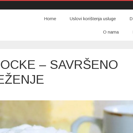
Home
Uslovi korištenja usluge
D
O nama
KOCKE – SAVRŠENO
EŽENJE
OKOS
EDENE
OCKE
AVRŠENO
REMASTO
SVJEŽENJE