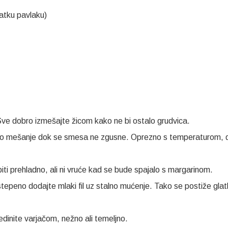
latku pavlaku)
ve dobro izmešajte žicom kako ne bi ostalo grudvica.
tano mešanje dok se smesa ne zgusne. Oprezno s temperaturom, 
biti prehladno, ali ni vruće kad se bude spajalo s margarinom.
peno dodajte mlaki fil uz stalno mućenje. Tako se postiže glat
dinite varjačom, nežno ali temeljno.