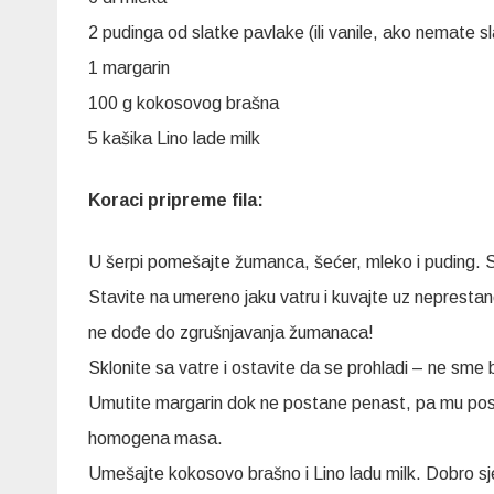
2 pudinga od slatke pavlake (ili vanile, ako nemate s
1 margarin
100 g kokosovog brašna
5 kašika Lino lade milk
Koraci pripreme fila:
U šerpi pomešajte žumanca, šećer, mleko i puding. S
Stavite na umereno jaku vatru i kuvajte uz nepres
ne dođe do zgrušnjavanja žumanaca!
Sklonite sa vatre i ostavite da se prohladi – ne sme 
Umutite margarin dok ne postane penast, pa mu poste
homogena masa.
Umešajte kokosovo brašno i Lino ladu milk. Dobro sje