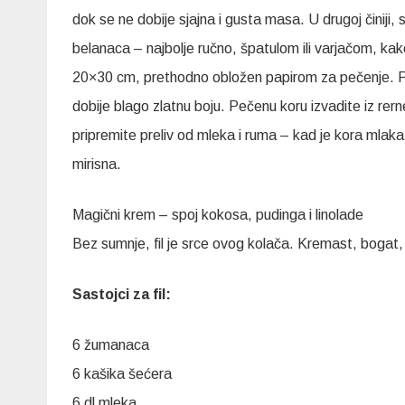
dok se ne dobije sjajna i gusta masa. U drugoj činiji
belanaca – najbolje ručno, špatulom ili varjačom, kak
20×30 cm, prethodno obložen papirom za pečenje. Pec
dobije blago zlatnu boju. Pečenu koru izvadite iz rer
pripremite preliv od mleka i ruma – kad je kora mlak
mirisna.
Magični krem – spoj kokosa, pudinga i linolade
Bez sumnje, fil je srce ovog kolača. Kremast, bogat, 
Sastojci za fil:
6 žumanaca
6 kašika šećera
6 dl mleka