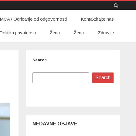
Skip
MCA / Odricanje od odgovornosti
to
Kontaktirajte nas
content
Politika privatnosti
Žena
Žena
Zdravlje
Search
Search
NEDAVNE OBJAVE