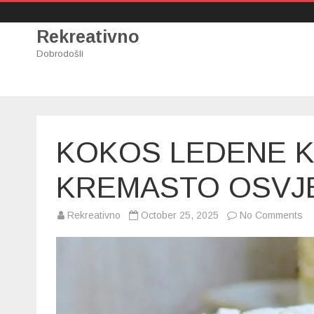
Rekreativno
Dobrodošli
KOKOS LEDENE 
KREMASTO OSVJ
on
Rekreativno
October 25, 2025
No Comments
K
L
K
–
S
K
O