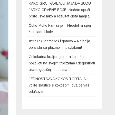
KAKO GRCI FARBAJU JAJA DA BUDU
JARKO CRVENE BOJE: Nećete opeći
prste, sve lako a rezultat čista magija
Čoko-Moko Fantazija – Neodoljivi spoj
čokolade i kafe
Izmešaš, namažeš i gotovo – Najbolja
oblanda sa plazmom i pavlakom!
Čokoladna kraljica je torta koju ćete
poželjeti na svojim trpezama i degustirati
usvim godišnjim dobima
JEDNOSTAVNA KOKOS TORTA: Ako
volite slastice s kokosom, ova će vas
oduševiti