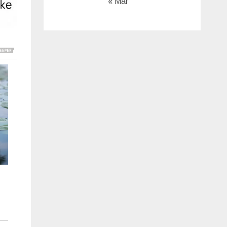
« Mar