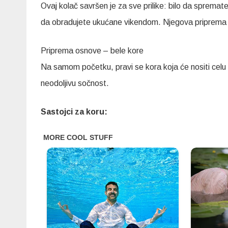
Ovaj kolač savršen je za sve prilike: bilo da spremate
da obradujete ukućane vikendom. Njegova priprema nij
Priprema osnove – bele kore
Na samom početku, pravi se kora koja će nositi celu st
neodoljivu sočnost.
Sastojci za koru: