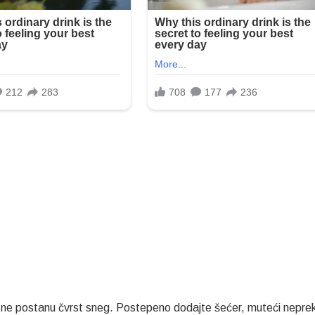
 ne postanu čvrst sneg. Postepeno dodajte šećer, muteći nepre