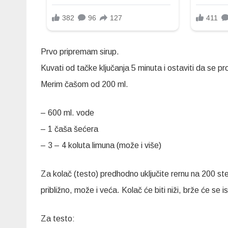
Prvo pripremam sirup.
Kuvati od tačke ključanja 5 minuta i ostaviti da se pro
Merim čašom od 200 ml.
– 600 ml. vode
– 1 čaša šećera
– 3 – 4 koluta limuna (može i više)
Za kolač (testo) predhodno uključite rernu na 200 ste
približno, može i veća. Kolač će biti niži, brže će se i
Za testo: