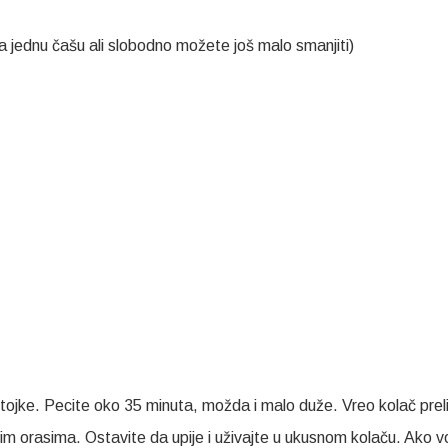
a jednu čašu ali slobodno možete još malo smanjiti)
ojke. Pecite oko 35 minuta, možda i malo duže. Vreo kolač preli
 orasima. Ostavite da upije i uživajte u ukusnom kolaču. Ako vo