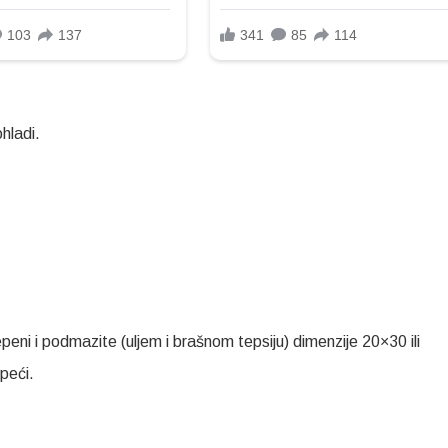
hladi.
peni i podmazite (uljem i brašnom tepsiju) dimenzije 20×30 ili
speći.