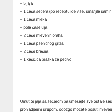
– 5 jaja
– 1 čaša šećera (po receptu ide više, smanjila sam n
– 1 čaša mleka
– pola čaše ulja
– 2 čaše mlevenih oraha
– 1 čaša pšeničnog griza
– 2 čaše brašna
– 1 kašičica praška za pecivo
Umutite jaja sa šećerom pa umešajte sve ostale sast
prohladjenim sirupom, odozgo možete posuti mlevenim