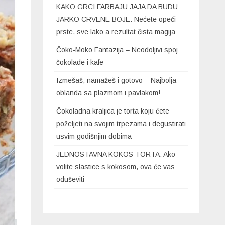
KAKO GRCI FARBAJU JAJA DA BUDU
JARKO CRVENE BOJE: Nećete opeći
prste, sve lako a rezultat čista magija
Čoko-Moko Fantazija – Neodoljivi spoj
čokolade i kafe
Izmešaš, namažeš i gotovo – Najbolja
oblanda sa plazmom i pavlakom!
Čokoladna kraljica je torta koju ćete
poželjeti na svojim trpezama i degustirati
usvim godišnjim dobima
JEDNOSTAVNA KOKOS TORTA: Ako
volite slastice s kokosom, ova će vas
oduševiti