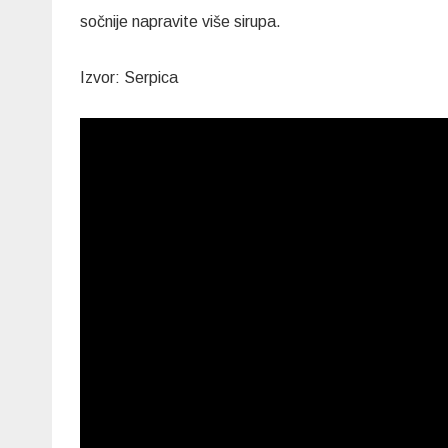
sočnije napravite više sirupa.
Izvor: Serpica