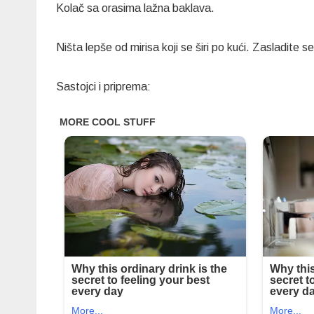
Kolač sa orasima lažna baklava.
Ništa lepše od mirisa koji se širi po kući. Zasladite 
Sastojci i priprema: