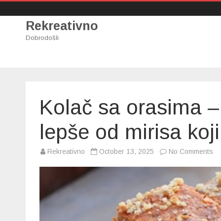
Rekreativno
Dobrodošli
Kolač sa orasima –
lepše od mirisa koji
on
Rekreativno
October 13, 2025
No Comments
Ko
sa
or
–
“L
ba
Ni
le
od
mi