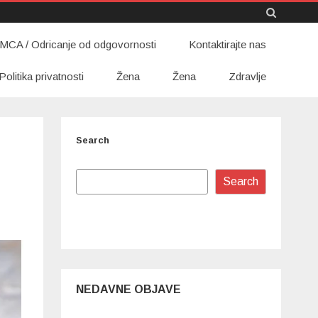
Skip
MCA / Odricanje od odgovornosti
to
Kontaktirajte nas
content
Politika privatnosti
Žena
Žena
Zdravlje
Search
Search
NEDAVNE OBJAVE