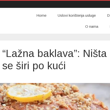
Home
Uslovi korištenja usluge
D
O nama
 “Lažna baklava”: Ništa
 se širi po kući
lač
asima
ažna
klava”:
šta
pše
risa