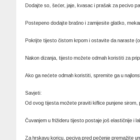
Dodajte so, šećer, jaje, kvasac i prašak za pecivo p
Postepeno dodajte brašno i zamijesite glatko, mekan
Pokrijte tijesto čistom krpom i ostavite da naraste (
Nakon dizanja, tijesto možete odmah koristiti za pripr
Ako ga nećete odmah koristiti, spremite ga u najlonsku
Savjeti:
Od ovog tijesta možete praviti kiflice punjene sirom,
Čuvanjem u frižideru tijesto postaje još elastičnije i l
Za hrskavu koricu, peciva pred pečenje premažite um