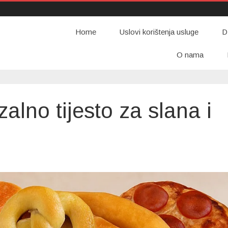
Home
Uslovi korištenja usluge
D
O nama
alno tijesto za slana i
on
Ludo
testo
–
univerzalno
tijesto
za
slana
slatka
peciva