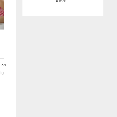
« Mar
i za
i u