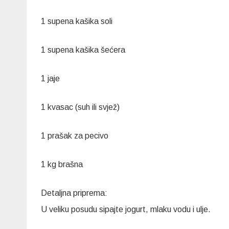
1 supena kašika soli
1 supena kašika šećera
1 jaje
1 kvasac (suh ili svjež)
1 prašak za pecivo
1 kg brašna
Detaljna priprema:
U veliku posudu sipajte jogurt, mlaku vodu i ulje.