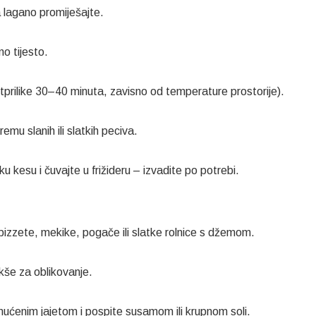
a lagano promiješajte.
o tijesto.
otprilike 30–40 minuta, zavisno od temperature prostorije).
emu slanih ili slatkih peciva.
 kesu i čuvajte u frižideru – izvadite po potrebi.
 pizzete, mekike, pogače ili slatke rolnice s džemom.
akše za oblikovanje.
ućenim jajetom i pospite susamom ili krupnom soli.