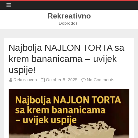
Rekreativno
Dobrodošli
Skip
to
content
Najbolja NAJLON TORTA sa
krem bananicama – uvijek
uspije!
on
Rekreativno
October 5, 2025
No Comments
Najbolja
NAJLON
TORTA
sa
krem
bananicama
–
uvijek
uspije!