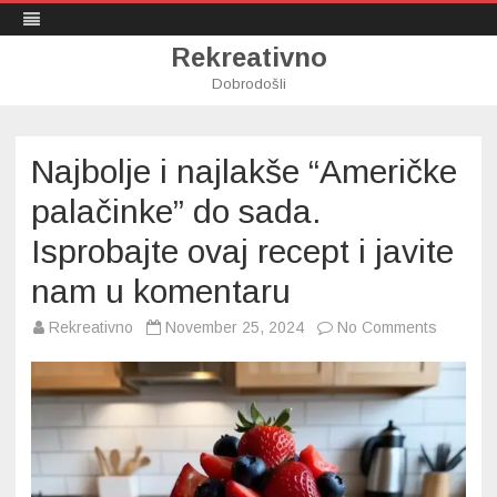
Rekreativno
Dobrodošli
Skip
to
content
Najbolje i najlakše “Američke
palačinke” do sada.
Isprobajte ovaj recept i javite
nam u komentaru
on
Rekreativno
November 25, 2024
No Comments
Najbolje
i
najlakše
“Američ
palačink
do
sada.
Isprobaj
ovaj
recept