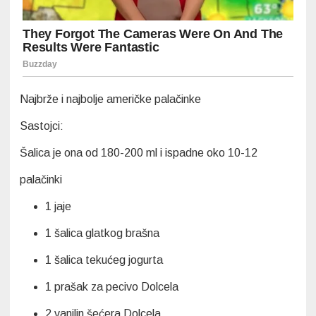
Najbrže i najbolje američke palačinke
Sastojci:
Šalica je ona od 180-200 ml i ispadne oko 10-12
palačinki
1
jaje
1
šalica glatkog brašna
1
šalica tekućeg jogurta
1
prašak za pecivo Dolcela
2
vanilin šećera Dolcela