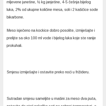
mljevene junetine, ½ kg janjetine, 4-5 češnja bijelog
luka, 2% od ukupne količine mesa, soli i 2 kašičice sode
bikarbone.
Meso isječeno na kockice dobro posolite, izmiješajte i
prelijte sa oko 100 ml vode i bijelog luka koje ste ranije
prokuhali.
Smjesu izmiješajte i ostavite preko noći u frižideru.
Sutradan smjesu sameljite u mašini za meso dva puta,