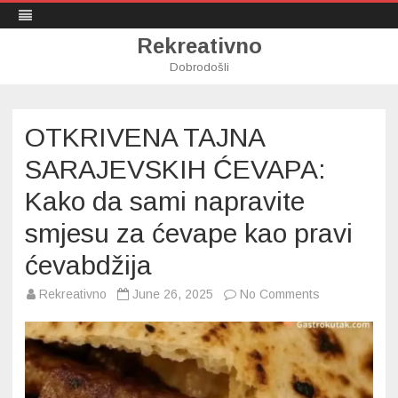
Rekreativno
Dobrodošli
Skip
to
content
OTKRIVENA TAJNA
SARAJEVSKIH ĆEVAPA:
Kako da sami napravite
smjesu za ćevape kao pravi
ćevabdžija
on
Rekreativno
June 26, 2025
No Comments
OTKRIVENA
TAJNA
SARAJEVSKI
ĆEVAPA:
Kako
da
sami
napravite