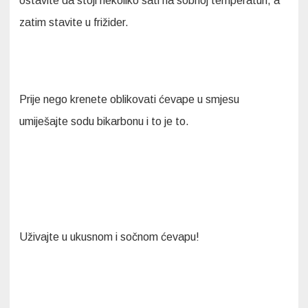
ostavite da stoji nekoliko sati na sobnoj temperaturi, a
zatim stavite u frižider.
Prije nego krenete oblikovati ćevape u smjesu
umiješajte sodu bikarbonu i to je to.
Uživajte u ukusnom i sočnom ćevapu!