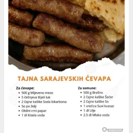
smjesu
za
ćevape
kao
pravi
ćevabdžija