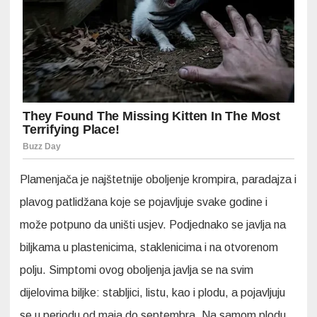
Plamenjača je najštetnije oboljenje krompira, paradajza i
plavog patlidžana koje se pojavljuje svake godine i
može potpuno da uništi usjev. Podjednako se javlja na
biljkama u plastenicima, staklenicima i na otvorenom
polju. Simptomi ovog oboljenja javlja se na svim
dijelovima biljke: stabljici, listu, kao i plodu, a pojavljuju
se u periodu od maja do septembra. Na samom plodu