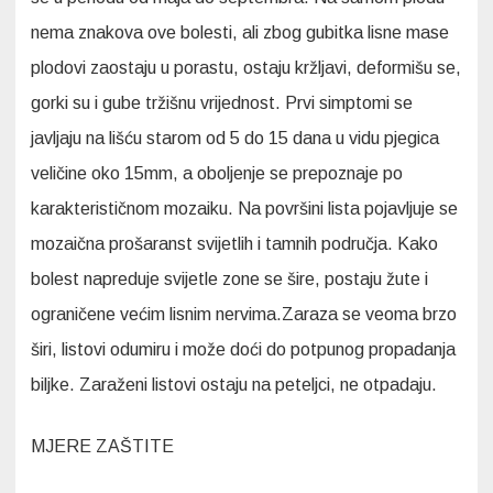
nema znakova ove bolesti, ali zbog gubitka lisne mase
plodovi zaostaju u porastu, ostaju kržljavi, deformišu se,
gorki su i gube tržišnu vrijednost. Prvi simptomi se
javljaju na lišću starom od 5 do 15 dana u vidu pjegica
veličine oko 15mm, a oboljenje se prepoznaje po
karakterističnom mozaiku. Na površini lista pojavljuje se
mozaična prošaranst svijetlih i tamnih područja. Kako
bolest napreduje svijetle zone se šire, postaju žute i
ograničene većim lisnim nervima.Zaraza se veoma brzo
širi, listovi odumiru i može doći do potpunog propadanja
biljke. Zaraženi listovi ostaju na peteljci, ne otpadaju.
MJERE ZAŠTITE