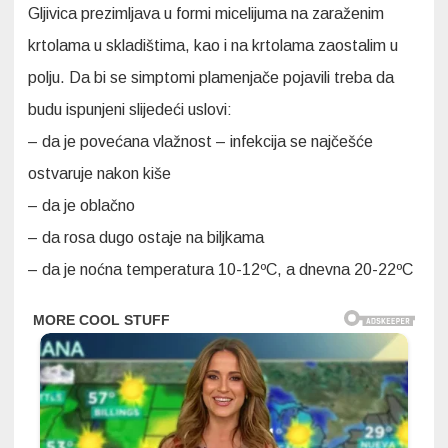
Gljivica prezimljava u formi micelijuma na zaraženim
krtolama u skladištima, kao i na krtolama zaostalim u
polju. Da bi se simptomi plamenjače pojavili treba da
budu ispunjeni slijedeći uslovi:
– da je povećana vlažnost – infekcija se najčešće
ostvaruje nakon kiše
– da je oblačno
– da rosa dugo ostaje na biljkama
– da je noćna temperatura 10-12ºC, a dnevna 20-22ºC