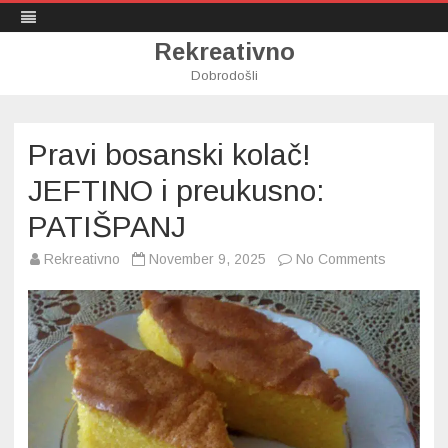
Rekreativno
Dobrodošli
Skip
to
content
Pravi bosanski kolač!
JEFTINO i preukusno:
PATIŠPANJ
on
Rekreativno
November 9, 2025
No Comments
Pravi
bosanski
kolač!
JEFTINO
i
preukusn
PATIŠPA