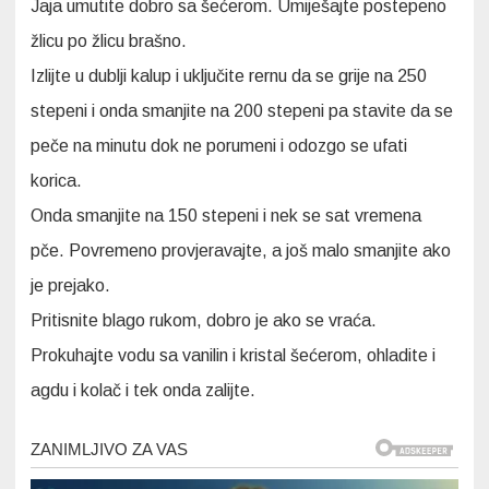
Jaja umutite dobro sa šećerom. Umiješajte postepeno
žlicu po žlicu brašno.
Izlijte u dublji kalup i uključite rernu da se grije na 250
stepeni i onda smanjite na 200 stepeni pa stavite da se
peče na minutu dok ne porumeni i odozgo se ufati
korica.
Onda smanjite na 150 stepeni i nek se sat vremena
pče. Povremeno provjeravajte, a još malo smanjite ako
je prejako.
Pritisnite blago rukom, dobro je ako se vraća.
Prokuhajte vodu sa vanilin i kristal šećerom, ohladite i
agdu i kolač i tek onda zalijte.