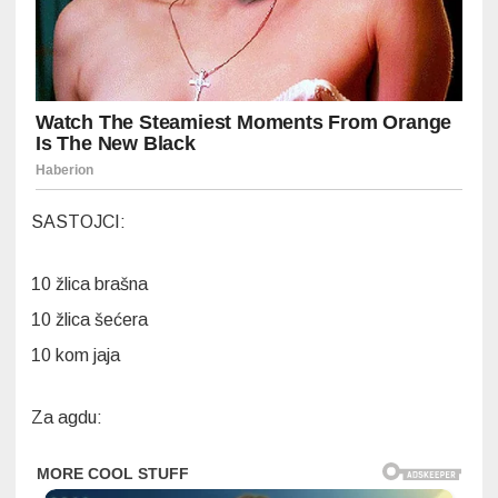
SASTOJCI:
10 žlica brašna
10 žlica šećera
10 kom jaja
Za agdu: