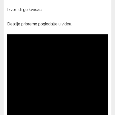
Izvor: di-go kvasac
Detalje pripreme pogledajte u videu.