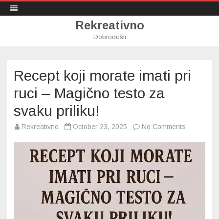
Rekreativno
Dobrodošli
Skip
to
content
Recept koji morate imati pri
ruci – Magično testo za
svaku priliku!
on
Rekreativno
October 23, 2025
No Comments
Recept
koji
morate
imati
pri
ruci
–
Magično
testo
za
svaku
priliku!