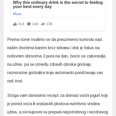
Prema tome trudimo se da preuzmemo kontrolu nad
našim životima barem kroz ishranu i dok je fokus na
redovnim obrocima 3 puta na dan, često se zaboravlja
na užine, pa se između zdravih obroka grickaju
raznorazne grickalice koje automacki poništavaju sav
naš trud.
Stoga vam donosimo recept za domaći voćni jogurt koji
je pored voća ili orašastih plodova nutritivno vredna
užina, a ovi kupovni su prepuni nepotrebnog i nezdravog