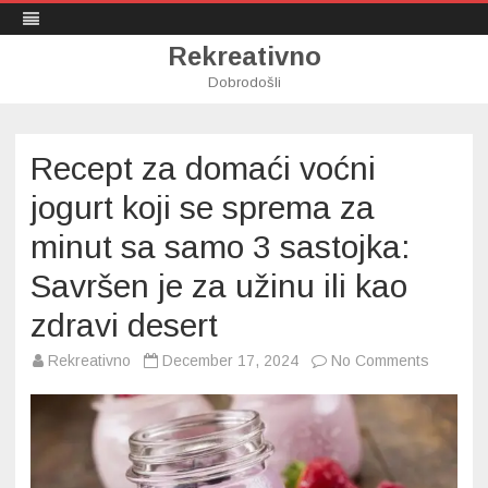
Rekreativno
Dobrodošli
Skip
to
content
Recept za domaći voćni
jogurt koji se sprema za
minut sa samo 3 sastojka:
Savršen je za užinu ili kao
zdravi desert
on
Rekreativno
December 17, 2024
No Comments
Recept
za
domaći
voćni
jogurt
koji
se
sprema