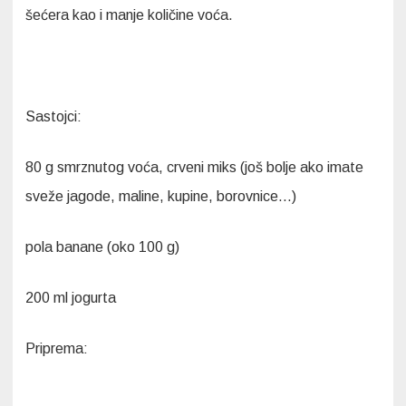
šećera kao i manje količine voća.
Sastojci:
80 g smrznutog voća, crveni miks (još bolje ako imate
sveže jagode, maline, kupine, borovnice…)
pola banane (oko 100 g)
200 ml jogurta
Priprema: