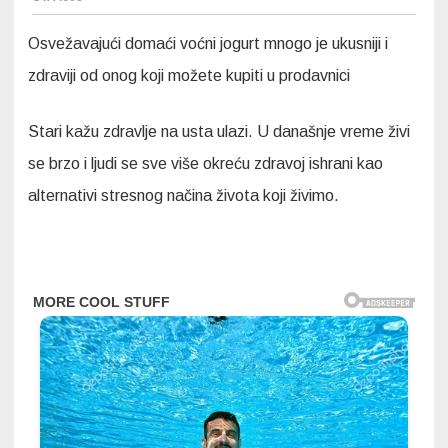
Osvežavajući domaći voćni jogurt mnogo je ukusniji i
zdraviji od onog koji možete kupiti u prodavnici
Stari kažu zdravlje na usta ulazi. U današnje vreme živi
se brzo i ljudi se sve više okreću zdravoj ishrani kao
alternativi stresnog načina života koji živimo.