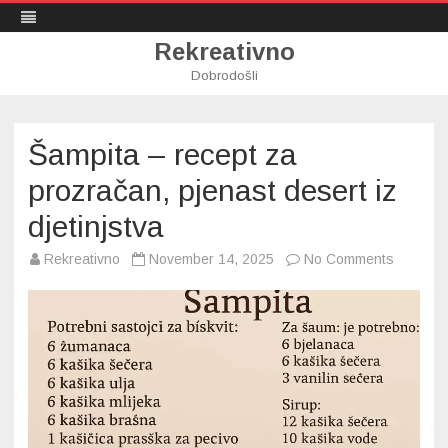
Rekreativno
Dobrodošli
Skip
to
content
Šampita – recept za
prozračan, pjenast desert iz
djetinjstva
on
Rekreativno
November 14, 2025
No Comments
Šampita
–
recept
za
prozrač
pjenast
desert
iz
djetinjst