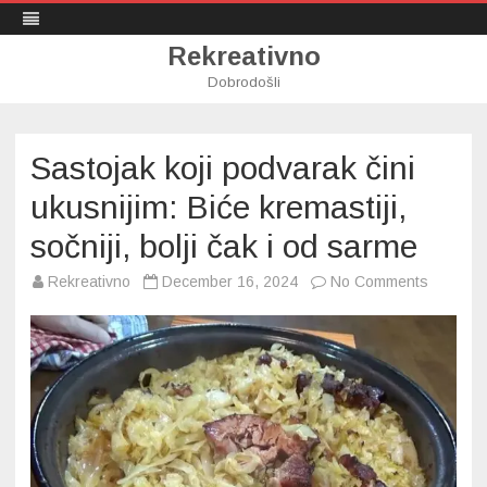
Rekreativno
Dobrodošli
Skip
to
content
Sastojak koji podvarak čini
ukusnijim: Biće kremastiji,
sočniji, bolji čak i od sarme
on
Rekreativno
December 16, 2024
No Comments
Sastojak
koji
podvara
čini
ukusniji
Biće
kremastij
sočniji,
bolji
čak
i
od
sarme