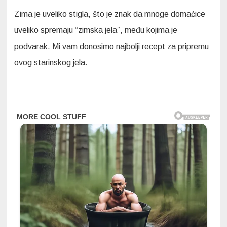
Zima je uveliko stigla, što je znak da mnoge domaćice
uveliko spremaju “zimska jela”, među kojima je
podvarak. Mi vam donosimo najbolji recept za pripremu
ovog starinskog jela.