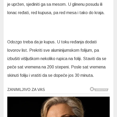
je upržen, sjediniti ga sa mesom. U glinenu posudu ili
lonac ređati, red kupusa, pa red mesa i tako do kraja.
Odozgo treba da je kupus. U toku ređanja dodati
lovorov list. Prekriti sve aluminijumskom folijum, pa
izbušiti višljuškom nekoliko rupica na foliji. Staviti da se
peče sat vremena na 200 stepeni. Posle sat vremena
skinuti foliju i vratiti da se dopeče jos 30 minuta.