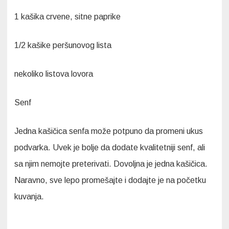
1 kašika crvene, sitne paprike
1/2 kašike peršunovog lista
nekoliko listova lovora
Senf
Jedna kašičica senfa može potpuno da promeni ukus
podvarka. Uvek je bolje da dodate kvalitetniji senf, ali
sa njim nemojte preterivati. Dovoljna je jedna kašičica.
Naravno, sve lepo promešajte i dodajte je na početku
kuvanja.