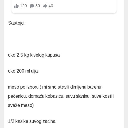
Sastojci:
oko 2,5 kg kiselog kupusa
oko 200 ml ulja
meso po izboru ( mi smo stavili dimljenu barenu
pečenicu, domaću kobasicu, suvu slaninu, suve kosti i
sveže meso)
1/2 kašike suvog začina