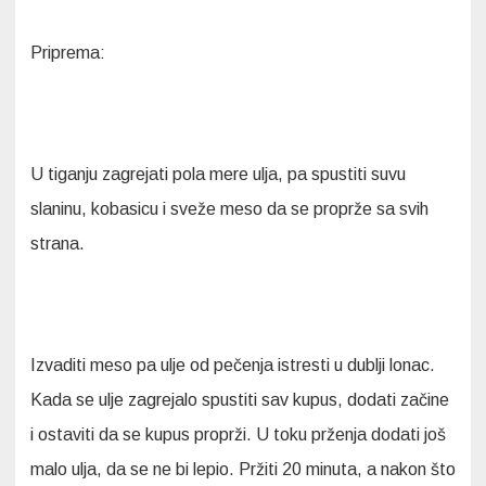
Priprema:
U tiganju zagrejati pola mere ulja, pa spustiti suvu
slaninu, kobasicu i sveže meso da se proprže sa svih
strana.
Izvaditi meso pa ulje od pečenja istresti u dublji lonac.
Kada se ulje zagrejalo spustiti sav kupus, dodati začine
i ostaviti da se kupus proprži. U toku prženja dodati još
malo ulja, da se ne bi lepio. Pržiti 20 minuta, a nakon što