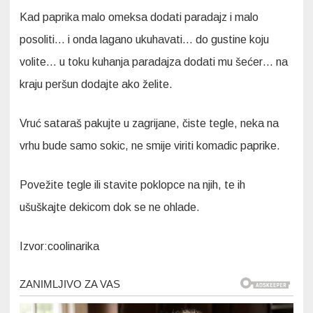
Kad paprika malo omeksa dodati paradajz i malo
posoliti… i onda lagano ukuhavati… do gustine koju
volite… u toku kuhanja paradajza dodati mu šećer… na
kraju peršun dodajte ako želite.
Vruć sataraš pakujte u zagrijane, čiste tegle, neka na
vrhu bude samo sokic, ne smije viriti komadic paprike.
Povežite tegle ili stavite poklopce na njih, te ih
ušuškajte dekicom dok se ne ohlade.
Izvor:coolinarika