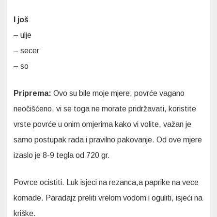
I još
– ulje
– secer
– so
Priprema:
Ovo su bile moje mjere, povrće vagano
neočišćeno, vi se toga ne morate pridržavati, koristite
vrste povrće u onim omjerima kako vi volite, važan je
samo postupak rada i pravilno pakovanje. Od ove mjere
izaslo je 8-9 tegla od 720 gr.
Povrce ocistiti. Luk isjeci na rezanca,a paprike na vece
komade. Paradajz preliti vrelom vodom i oguliti, isjeći na
kriške.