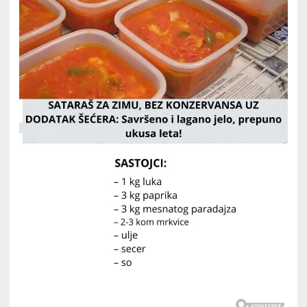
Savrše
i
lagano
jelo,
prepun
ukusa
leta!