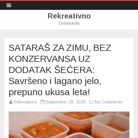
Rekreativno
Dobrodošli
Skip
to
content
SATARAŠ ZA ZIMU, BEZ
KONZERVANSA UZ
DODATAK ŠEĆERA:
Savršeno i lagano jelo,
prepuno ukusa leta!
on
Rekreativno
September 28, 2025
No Comments
SATAR
ZA
ZIMU,
BEZ
KONZE
UZ
DODAT
ŠEĆER