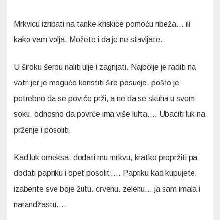
Mrkvicu izribati na tanke kriskice pomoću ribeža… ili
kako vam volja. Možete i da je ne stavljate.
U široku šerpu naliti ulje i zagrijati. Najbolje je raditi na
vatri jer je moguće koristiti šire posudje, pošto je
potrebno da se povrće prži, a ne da se skuha u svom
soku, odnosno da povrće ima više lufta…. Ubaciti luk na
prženje i posoliti.
Kad luk omeksa, dodati mu mrkvu, kratko propržiti pa
dodati papriku i opet posoliti…. Papriku kad kupujete,
izaberite sve boje žutu, crvenu, zelenu… ja sam imala i
narandžastu….