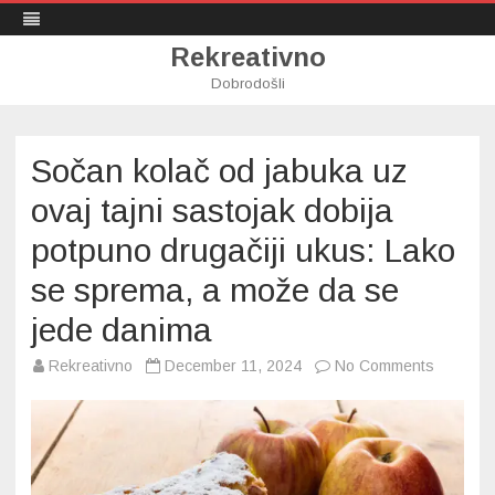
Rekreativno
Dobrodošli
Skip
to
content
Sočan kolač od jabuka uz
ovaj tajni sastojak dobija
potpuno drugačiji ukus: Lako
se sprema, a može da se
jede danima
on
Rekreativno
December 11, 2024
No Comments
Sočan
kolač
od
jabuka
uz
ovaj
tajni
sastojak