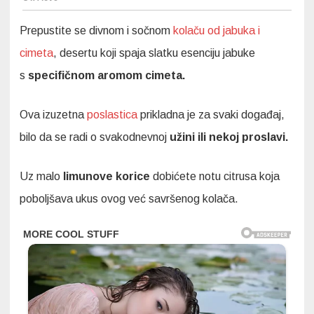
Prepustite se divnom i sočnom
kolaču od jabuka i
cimeta
, desertu koji spaja slatku esenciju jabuke
s
specifičnom aromom cimeta.
Ova izuzetna
poslastica
prikladna je za svaki događaj,
bilo da se radi o svakodnevnoj
užini ili nekoj proslavi.
Uz malo
limunove korice
dobićete notu citrusa koja
poboljšava ukus ovog već savršenog kolača.