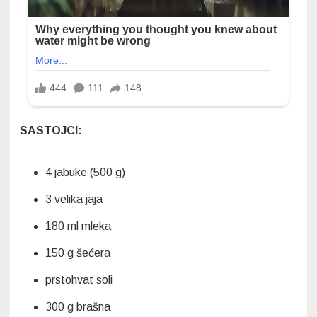
SASTOJCI:
4 jabuke (500 g)
3 velika jaja
180 ml mleka
150 g šećera
prstohvat soli
300 g brašna