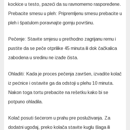
kockice u testo, pazeći da su ravnomerno raspoređene.
Prebacite smesu u pleh: Pripremljenu smesu prebacite u
pleh i špatulom poravnajte gornju površinu.
Pečenje: Stavite smjesu u prethodno zagrijanu rernu i
pustite da se peče otprilike 45 minuta ili dok čačkalica
zabodena u sredinu ne izađe čista.
Ohladiti: Kada je proces pečenja završen, izvadite kolač
iz pećnice i ostavite ga da odstoji u plehu 10 minuta.
Nakon toga tortu prebacite na rešetku kako bi se
potpuno ohladila.
Kolač posuti šećerom u prahu pre posluživanja. Za
dodatni ugođaj, preko kolača stavite kuglu šlaga ili