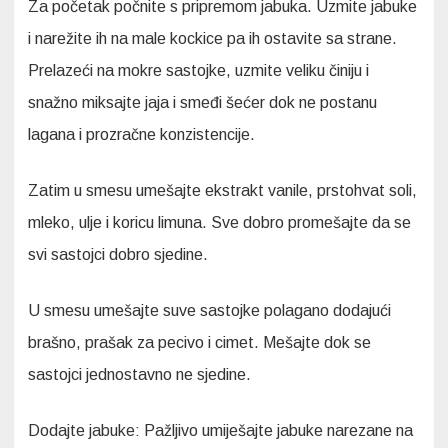
Za početak počnite s pripremom jabuka. Uzmite jabuke
i narežite ih na male kockice pa ih ostavite sa strane.
Prelazeći na mokre sastojke, uzmite veliku činiju i
snažno miksajte jaja i smeđi šećer dok ne postanu
lagana i prozračne konzistencije.
Zatim u smesu umešajte ekstrakt vanile, prstohvat soli,
mleko, ulje i koricu limuna. Sve dobro promešajte da se
svi sastojci dobro sjedine.
U smesu umešajte suve sastojke polagano dodajući
brašno, prašak za pecivo i cimet. Mešajte dok se
sastojci jednostavno ne sjedine.
Dodajte jabuke: Pažljivo umiješajte jabuke narezane na