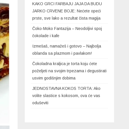
KAKO GRCI FARBAJU JAJA DA BUDU
JARKO CRVENE BOJE: Nećete opeći
prste, sve lako a rezultat čista magija
Čoko-Moko Fantazija – Neodoljivi spoj
čokolade i kafe
Izmešaš, namažeš i gotovo – Najbolja
oblanda sa plazmom i pavlakom!
Čokoladna kraljica je torta koju ćete
poželjeti na svojim trpezama i degustirati
usvim godišnjim dobima
JEDNOSTAVNA KOKOS TORTA: Ako
volite slastice s kokosom, ova će vas
oduševiti