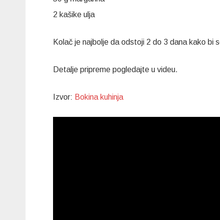
2 kašike ulja
Kolač je najbolje da odstoji 2 do 3 dana kako b
Detalje pripreme pogledajte u videu.
Izvor:
Bokina kuhinja