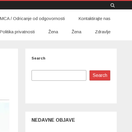
Skip
MCA / Odricanje od odgovornosti
to
Kontaktirajte nas
content
Politika privatnosti
Žena
Žena
Zdravlje
Search
Search
NEDAVNE OBJAVE