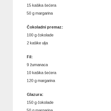
15 kašika šećera
50 g margarina
Čokoladni premaz:
100 g čokolade
2 kašike ulja
Fil:
9 žumanaca
10 kašika šećera
120 g margarina
Glazura:
150 g čokolade
50 g margarina