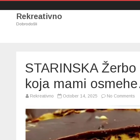
Rekreativno
Dobrodošli
STARINSKA Žerbo to
koja mami osmeh
on
Rekreativno
October 14, 2025
No Comments
S
Že
tor
Re
za
to
ko
ma
o