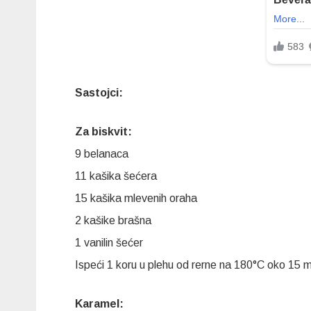
Sastojci:
Za biskvit:
9 belanaca
11 kašika šećera
15 kašika mlevenih oraha
2 kašike brašna
1 vanilin šećer
Ispeći 1 koru u plehu od rerne na 180°C oko 15 mi
Karamel: