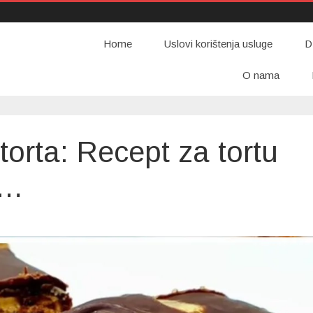
Home
Uslovi korištenja usluge
D
O nama
rta: Recept za tortu
e…
TARINSKA
rbo
ta:
cept
rtu
ja
mi
smehe…