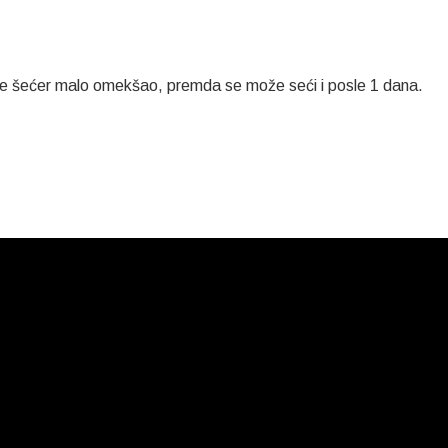
i se šećer malo omekšao, premda se može seći i posle 1 dana.