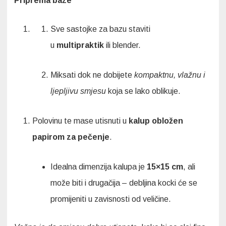
Priprema baze
Sve sastojke za bazu staviti
u
multipraktik
ili blender.
Miksati dok ne dobijete
kompaktnu, vlažnu i
ljepljivu smjesu
koja se lako oblikuje.
Polovinu te mase utisnuti u
kalup obložen
papirom za pečenje
.
Idealna dimenzija kalupa je
15×15 cm
, ali
može biti i drugačija – debljina kocki će se
promijeniti u zavisnosti od veličine.