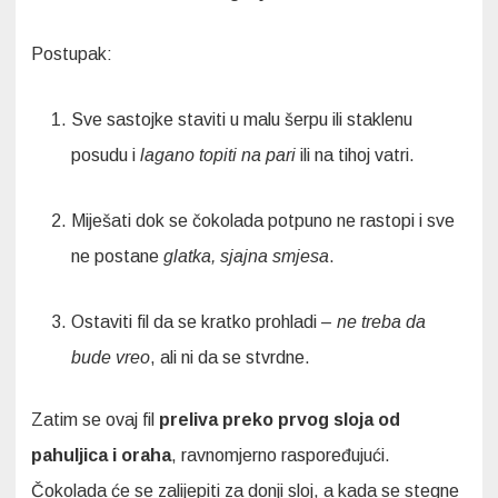
Postupak:
Sve sastojke staviti u malu šerpu ili staklenu
posudu i
lagano topiti na pari
ili na tihoj vatri.
Miješati dok se čokolada potpuno ne rastopi i sve
ne postane
glatka, sjajna smjesa
.
Ostaviti fil da se kratko prohladi –
ne treba da
bude vreo
, ali ni da se stvrdne.
Zatim se ovaj fil
preliva preko prvog sloja od
pahuljica i oraha
, ravnomjerno raspoređujući.
Čokolada će se zalijepiti za donji sloj, a kada se stegne