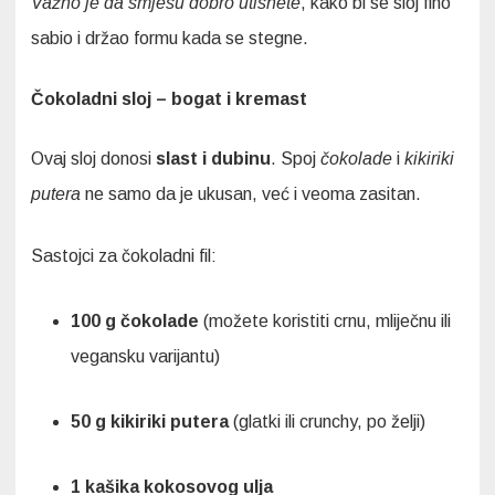
Važno je da smjesu dobro utisnete
, kako bi se sloj fino
sabio i držao formu kada se stegne.
Čokoladni sloj – bogat i kremast
Ovaj sloj donosi
slast i dubinu
. Spoj
čokolade
i
kikiriki
putera
ne samo da je ukusan, već i veoma zasitan.
Sastojci za čokoladni fil:
100 g čokolade
(možete koristiti crnu, mliječnu ili
vegansku varijantu)
50 g kikiriki putera
(glatki ili crunchy, po želji)
1 kašika kokosovog ulja