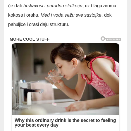
će dati
hrskavost i prirodnu slatkoću
, uz blagu aromu
kokosa i oraha.
Med i voda vežu sve sastojke
, dok
pahuljice i orasi daju strukturu.