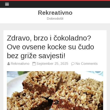
Rekreativno
Dobrodošli
Skip
to
content
Zdravo, brzo i čokoladno?
Ove ovsene kocke su čudo
bez griže savjesti!
on
Rekreativno
September 25, 2025
No Comments
Zdravo,
brzo
i
čokola
Ove
ovsene
kocke
su
čudo
bez
griže
savjesti