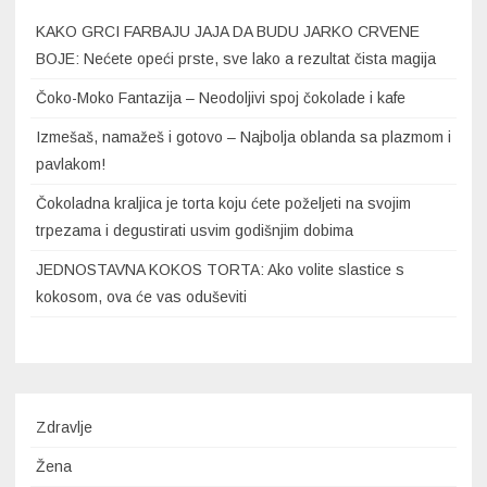
KAKO GRCI FARBAJU JAJA DA BUDU JARKO CRVENE
BOJE: Nećete opeći prste, sve lako a rezultat čista magija
Čoko-Moko Fantazija – Neodoljivi spoj čokolade i kafe
Izmešaš, namažeš i gotovo – Najbolja oblanda sa plazmom i
pavlakom!
Čokoladna kraljica je torta koju ćete poželjeti na svojim
trpezama i degustirati usvim godišnjim dobima
JEDNOSTAVNA KOKOS TORTA: Ako volite slastice s
kokosom, ova će vas oduševiti
Zdravlje
Žena