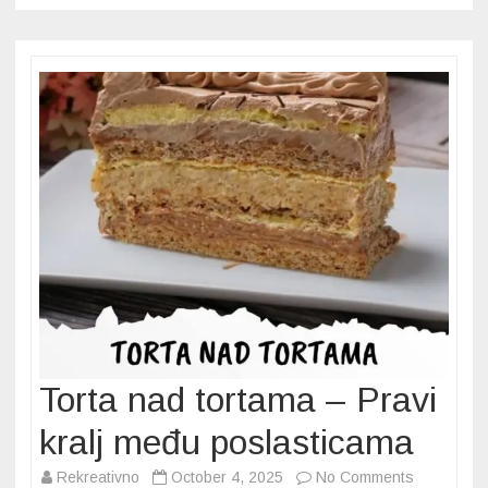
svečanoj
trpezi,
poslastica
kakvoj
nema
ravne
Torta nad tortama – Pravi
kralj među poslasticama
on
Rekreativno
October 4, 2025
No Comments