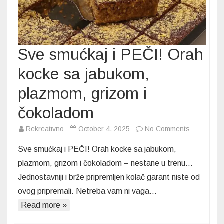
Sve smućkaj i PEČI! Orah
kocke sa jabukom,
plazmom, grizom i
čokoladom
on
Rekreativno
October 4, 2025
No Comments
Sve
Sve smućkaj i PEČI! Orah kocke sa jabukom,
smućkaj
plazmom, grizom i čokoladom – nestane u trenu…
i
Jednostavniji i brže pripremljen kolač garant niste od
PEČI!
ovog pripremali. Netreba vam ni vaga…
Orah
kocke
Read more »
sa