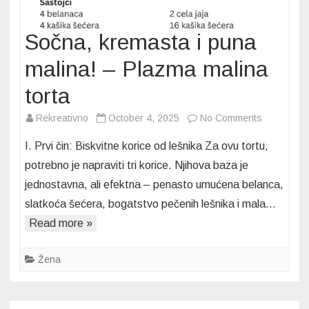
Sočna, kremasta i puna
malina! – Plazma malina
torta
on
Rekreativno
October 4, 2025
No Comments
Sočna,
I. Prvi čin: Biskvitne korice od lešnika Za ovu tortu,
kremasta
potrebno je napraviti tri korice. Njihova baza je
i
jednostavna, ali efektna – penasto umućena belanca,
puna
slatkoća šećera, bogatstvo pečenih lešnika i mala…
malina!
–
Read more »
Plazma
malina
Žena
torta