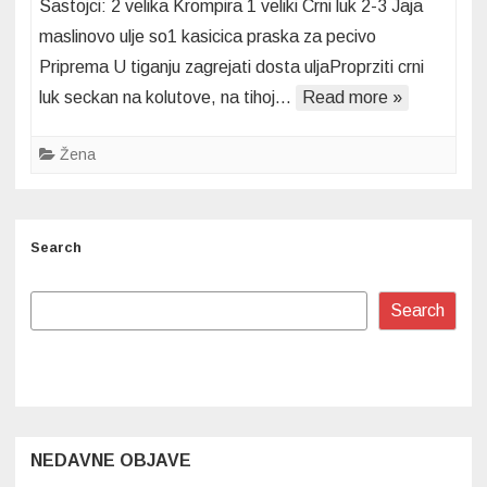
Sastojci: 2 velika Krompira 1 veliki Crni luk 2-3 Jaja
PITA:
maslinovo ulje so1 kasicica praska za pecivo
Hrskaviju
Priprema U tiganju zagrejati dosta uljaProprziti crni
i
luk seckan na kolutove, na tihoj…
Read more »
bolju
od
ove
Žena
sigurno
nećete
probati!
Search
Search
NEDAVNE OBJAVE