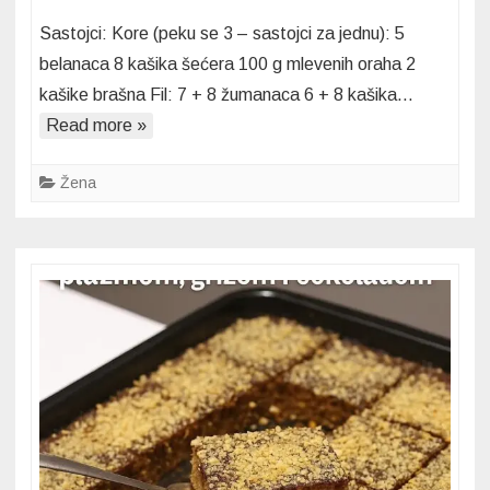
Torta
Sastojci: Kore (peku se 3 – sastojci za jednu): 5
nad
belanaca 8 kašika šećera 100 g mlevenih oraha 2
tortama
kašike brašna Fil: 7 + 8 žumanaca 6 + 8 kašika…
–
Read more »
Pravi
kralj
među
Žena
poslastic