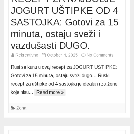
JOGURT UŠTIPKE OD 4
SASTOJKA: Gotovi za 15
minuta, ostaju sveži i
vazdušasti DUGO.
on
Rekreativno
October 4, 2025
No Comments
RUSI
Rusi se kunu u ovaj recept za JOGURT UŠTIPKE:
SE
Gotovi za 15 minuta, ostaju sveži dugo… Ruski
KUNU
recept za uštipke od 4 sastojka je idealan i za žene
U
koje nisu…
Read more »
OVAJ
RECEPT
ZA
Žena
NAJBOLJE
JOGURT
UŠTIPKE