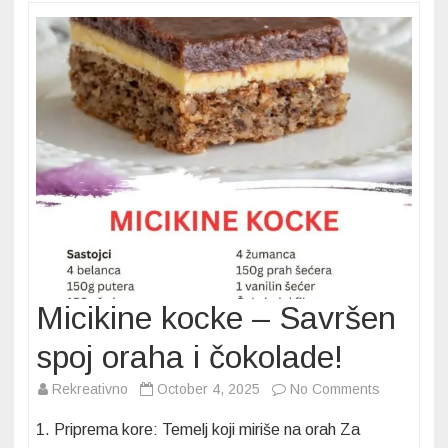
Micikine kocke – Savršen
spoj oraha i čokolade!
on
Rekreativno
October 4, 2025
No Comments
Micikine
1. Priprema kore: Temelj koji miriše na orah Za
kocke