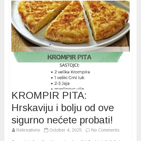
OD
4
SASTOJKA
Gotovi
za
15
minuta,
ostaju
sveži
i
vazdušasti
DUGO.
KROMPIR PITA:
Hrskaviju i bolju od ove
sigurno nećete probati!
on
Rekreativno
October 4, 2025
No Comments
KROMPIR