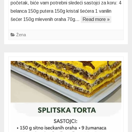
početak, biće vam potrebni sledeći sastojci za koru: 4
–
belanca 150g putera 150g kristal šećera 1 vanilin
Savršen
šećer 150g mlevenih oraha 70g…
Read more »
spoj
oraha
i
Žena
čokolade!