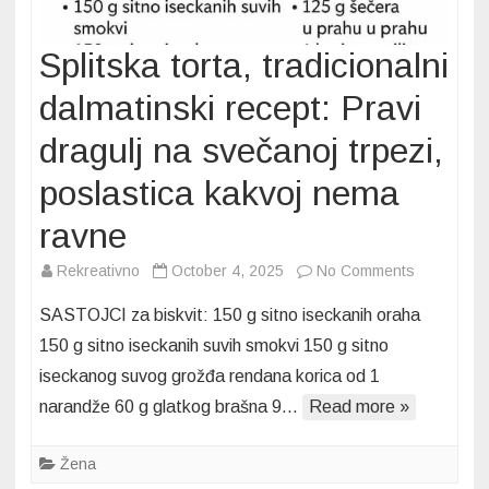
Splitska torta, tradicionalni
dalmatinski recept: Pravi
dragulj na svečanoj trpezi,
poslastica kakvoj nema
ravne
on
Rekreativno
October 4, 2025
No Comments
Splitska
SASTOJCI za biskvit: 150 g sitno iseckanih oraha
torta,
150 g sitno iseckanih suvih smokvi 150 g sitno
tradicional
iseckanog suvog grožđa rendana korica od 1
dalmatinsk
narandže 60 g glatkog brašna 9…
Read more »
recept:
Pravi
dragulj
Žena
na