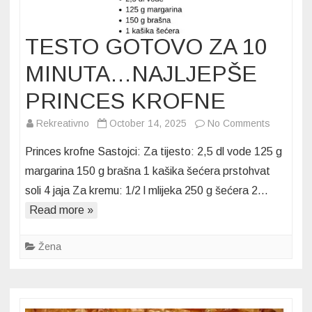
TESTO GOTOVO ZA 10
MINUTA…NAJLJEPŠE
PRINCES KROFNE
on
Rekreativno
October 14, 2025
No Comments
TESTO
Princes krofne Sastojci: Za tijesto: 2,5 dl vode 125 g
GOTOV
margarina 150 g brašna 1 kašika šećera prstohvat
ZA
soli 4 jaja Za kremu: 1/2 l mlijeka 250 g šećera 2…
10
Read more »
MINUTA
NAJLJEP
PRINCES
Žena
KROFNE