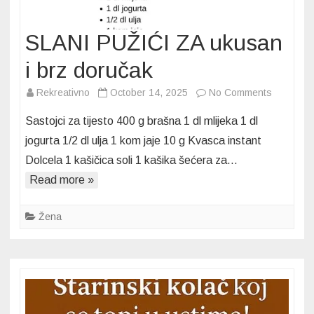
SLANI PUŽIĆI ZA ukusan
i brz doručak
on
Rekreativno
October 14, 2025
No Comments
SLANI
Sastojci za tijesto 400 g brašna 1 dl mlijeka 1 dl
PUŽIĆI
jogurta 1/2 dl ulja 1 kom jaje 10 g Kvasca instant
ZA
Dolcela 1 kašičica soli 1 kašika šećera za…
ukusan
Read more »
i
brz
doručak
Žena