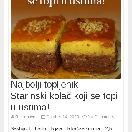
Najbolji topljenik –
Starinski kolač koji se topi
u ustima!
on
Rekreativno
October 14, 2025
No Comments
Najbolji
Sastojci 1. Testo – 5 jaja – 5 kašika šećera – 2,5
topljenik