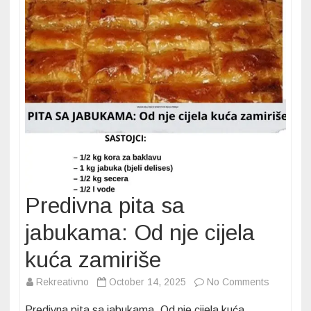
Predivna pita sa
jabukama: Od nje cijela
kuća zamiriše
on
Rekreativno
October 14, 2025
No Comments
Predivna
Predivna pita sa jabukama. Od nje cijela kuća