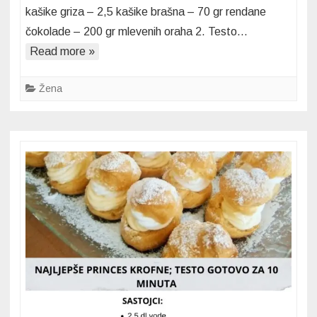
kašike griza – 2,5 kašike brašna – 70 gr rendane
–
čokolade – 200 gr mlevenih oraha 2. Testo…
Starinski
Read more »
kolač
koji
se
Žena
topi
u
ustima!