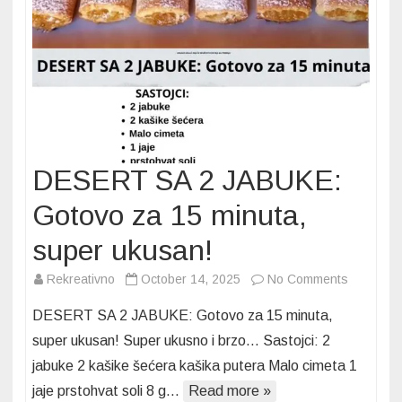
mera
na
čaše
DESERT SA 2 JABUKE:
Gotovo za 15 minuta,
super ukusan!
on
Rekreativno
October 14, 2025
No Comments
DESERT
DESERT SA 2 JABUKE: Gotovo za 15 minuta,
SA
super ukusan! Super ukusno i brzo… Sastojci: 2
2
jabuke 2 kašike šećera kašika putera Malo cimeta 1
JABUKE:
jaje prstohvat soli 8 g…
Read more »
Gotovo