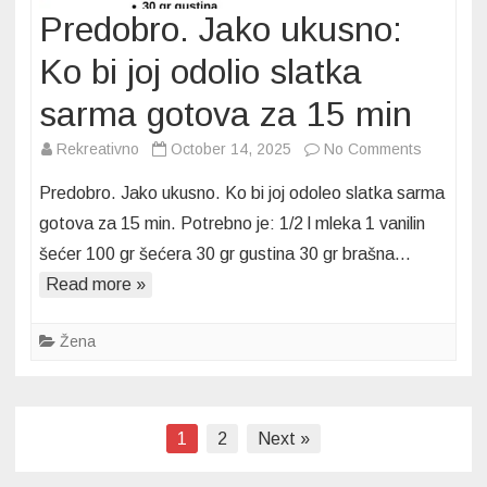
Predobro. Jako ukusno:
Ko bi joj odolio slatka
sarma gotova za 15 min
on
Rekreativno
October 14, 2025
No Comments
Predobro
Predobro. Jako ukusno. Ko bi joj odoleo slatka sarma
Jako
gotova za 15 min. Potrebno je: 1/2 l mleka 1 vanilin
ukusno:
šećer 100 gr šećera 30 gr gustina 30 gr brašna…
Ko
Read more »
bi
joj
odolio
Žena
slatka
sarma
gotova
Posts
1
2
Next »
za
pagination
15