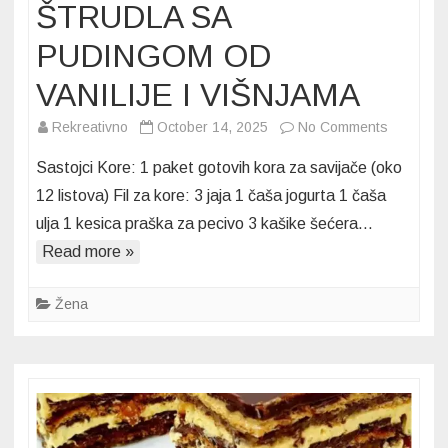
ŠTRUDLA SA
PUDINGOM OD
VANILIJE I VIŠNJAMA
on
Rekreativno
October 14, 2025
No Comments
ŠTRUDL
Sastojci Kore: 1 paket gotovih kora za savijače (oko
SA
12 listova) Fil za kore: 3 jaja 1 čaša jogurta 1 čaša
PUDING
ulja 1 kesica praška za pecivo 3 kašike šećera…
OD
Read more »
VANILIJE
I
VIŠNJAM
Žena