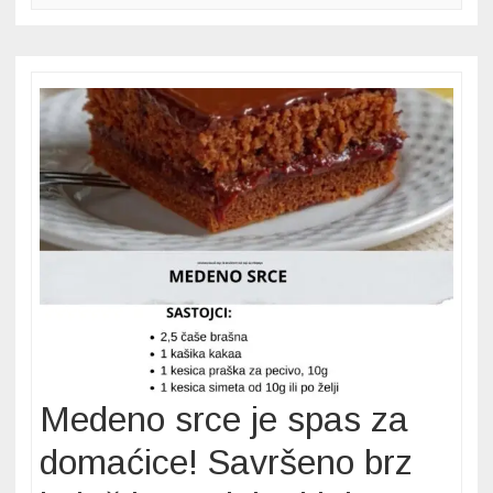
ovom
receptu
i
oduševite
svoje
ukućane
Medeno srce je spas za
domaćice! Savršeno brz