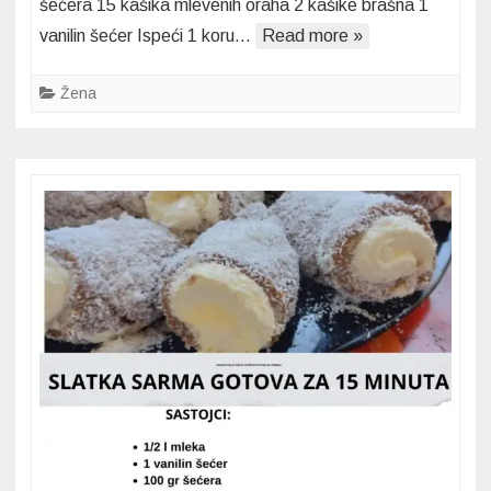
šećera 15 kašika mlevenih oraha 2 kašike brašna 1
Recept
vanilin šećer Ispeći 1 koru…
Read more »
za
tortu
koja
Žena
mami
osmehe