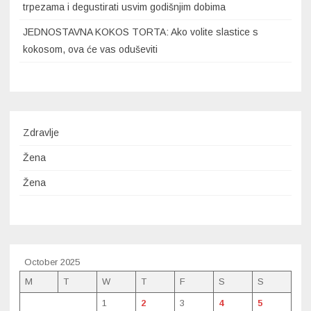
trpezama i degustirati usvim godišnjim dobima
JEDNOSTAVNA KOKOS TORTA: Ako volite slastice s
kokosom, ova će vas oduševiti
Zdravlje
Žena
Žena
October 2025
M
T
W
T
F
S
S
1
2
3
4
5