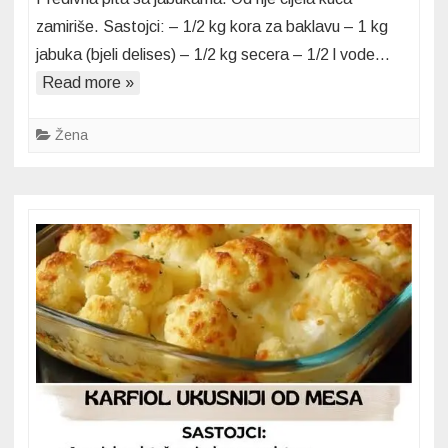
pita
zamiriše. Sastojci: – 1/2 kg kora za baklavu – 1 kg
sa
jabuka (bjeli delises) – 1/2 kg secera – 1/2 l vode…
jabukama
Read more »
Od
nje
cijela
Žena
kuća
zamiriše