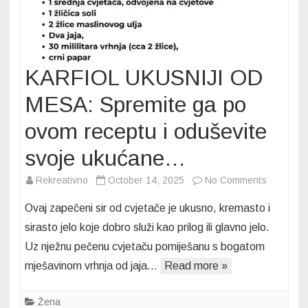
KARFIOL UKUSNIJI OD
MESA: Spremite ga po
ovom receptu i oduševite
svoje ukućane…
on
Rekreativno
October 14, 2025
No Comments
KARFIOL
Ovaj zapečeni sir od cvjetače je ukusno, kremasto i
UKUSNIJ
sirasto jelo koje dobro služi kao prilog ili glavno jelo.
OD
Uz nježnu pečenu cvjetaču pomiješanu s bogatom
MESA:
mješavinom vrhnja od jaja…
Read more »
Spremite
ga
po
Žena