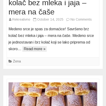
kolač bez mleka i jaja –
mera na čaše
on
Rekreativno
October 14, 2025
No Comments
Medeno
Medeno srce je spas za domaćice! Savršeno brz
srce
kolač bez mleka i jaja – mera na čaše. Medeno srce
je
je jednostavan i brz kolač koji se lako priprema od
spas
skoro…
Read more »
za
domaćice
Savršeno
Žena
brz
kolač
bez
mleka
i
jaja
–